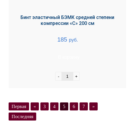
Бинт эластичный БЭМК средней степени
компрессии «С» 200 см
185
руб.
В корзину
-
+
Первая
«
3
4
5
6
7
»
Последняя
Загрузить ещё