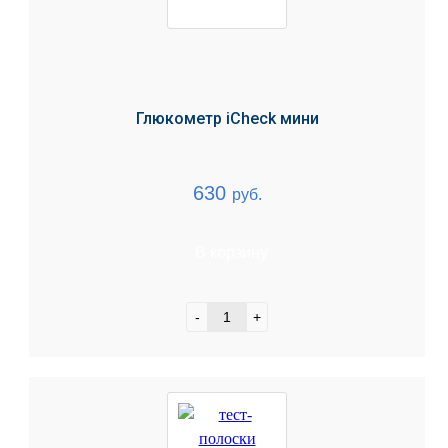
Глюкометр iCheсk мини
630
руб.
В корзину
-
+