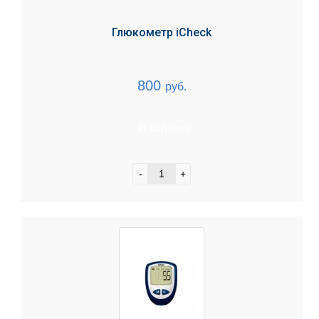
Глюкометр iCheсk
800
руб.
В корзину
-
+