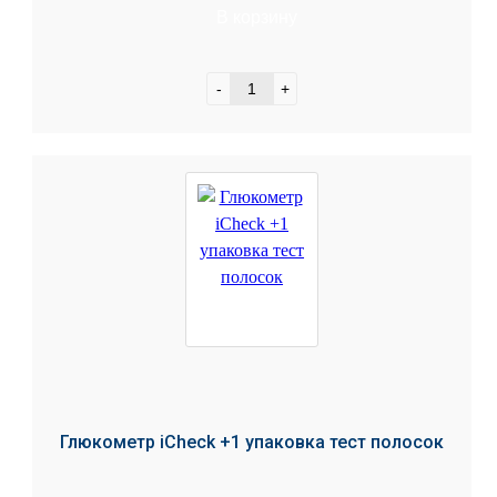
В корзину
-
+
Глюкометр iCheсk +1 упаковка тест полосок