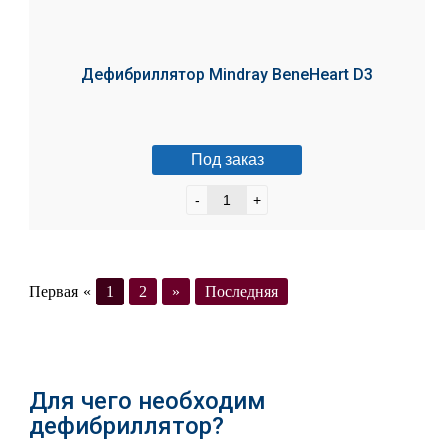
Дефибриллятор Mindray BeneHeart D3
Под заказ
-
+
Первая
«
1
2
»
Последняя
Загрузить ещё
Для чего необходим
дефибриллятор?