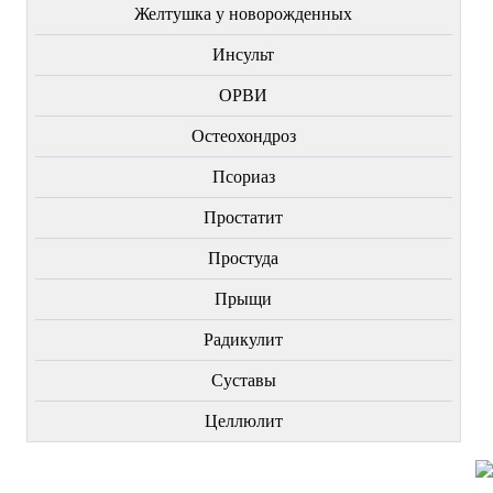
Желтушка у новорожденных
Инсульт
ОРВИ
Остеохондроз
Пcориаз
Простатит
Простуда
Прыщи
Радикулит
Суставы
Целлюлит
НОВИНКИ