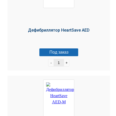
Дефибриллятор HeartSave AED
Под заказ
-
+