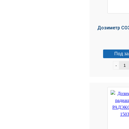
Дозиметр СО
Под за
-