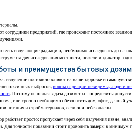
атериалы.
т сотрудники предприятий, где происходит постоянное взаимод
лучениями.
то есть излучающие радиацию, необходимо исследовать до начал
струмента для исследования местности, нежели индикатор радио
боты и преимущества бытовых дозим
мма- излучение постоянно влияют на наше здоровье и самочувстви
 или токсичных выбросов,
волны радиации невидимы, люди и не 
ности
. Поэтому основная задача дозиметра – определить: допуст
низма, или срочно необходимо обезопасить дом, офис, дачный уча
ов питания и стройматериалов, если они небезопасны.
 работает просто: пропускает через себя излучения извне, анал
ей. Для точности показаний стоит проводить замеры в минимум 