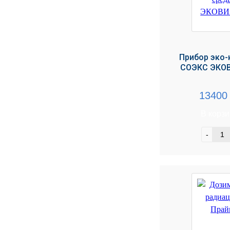
Прибор эко-
СОЭКС ЭКОВ
1340
В корз
-