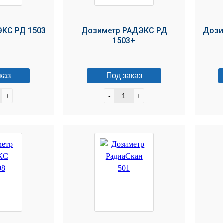
КС РД 1503
Дозиметр РАДЭКС РД
Дози
1503+
каз
Под заказ
+
-
+