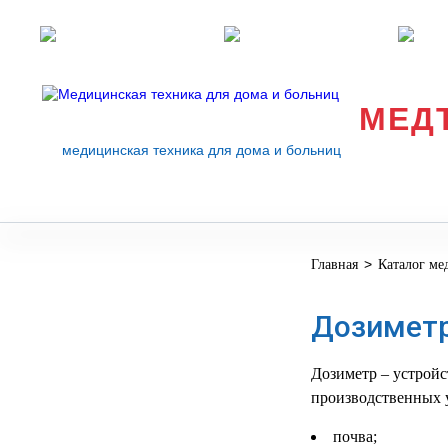
Розничные магазины
Перезвоните мне
med
МЕД
медицинская техника для дома и больниц
>
Главная
Каталог ме
МЕДИЦИНСКОЕ
▼
ОБОРУДОВАНИЕ
Дозимет
ОСНАЩЕНИЕ
МЕДИЦИНСКОГО
▼
КАБИНЕТА
Дозиметр – устройс
производственных 
МАНЕКЕНЫ
ТРЕНАЖЕРЫ
▼
почва;