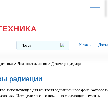
Интернет-магазин в
Москве
texnika@mail.ru
8 (499) 391-37-29
ТЕХНИКА
Каталог
Доста
>
>
дтехники
Домашняя экология
Дозиметры радиации
ры радиации
тво, использующее для контроля радиационного фона, которое и
условиях. Исследуются с его помощью следующие элементы: