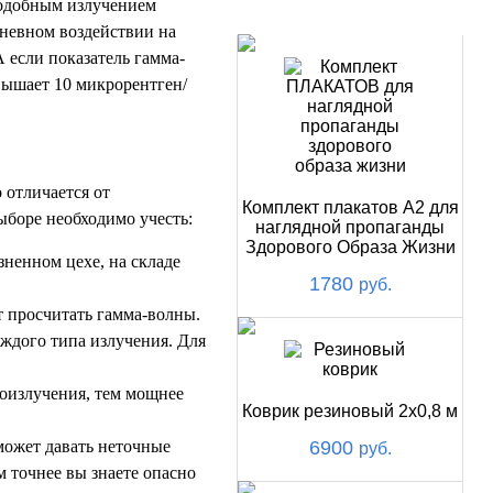
подобным излучением
НОВИНКИ
дневном воздействии на
А если показатель гамма-
евышает 10 микрорентген/
 отличается от
Комплект плакатов А2 для
ыборе необходимо учесть:
наглядной пропаганды
Здорового Образа Жизни
зненном цехе, на складе
1780
руб.
т просчитать гамма-волны.
аждого типа излучения. Для
оизлучения, тем мощнее
Коврик резиновый 2х0,8 м
может давать неточные
6900
руб.
 точнее вы знаете опасно