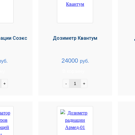
ации Соэкс
Дозиметр Квантум
24000
руб.
руб.
ину
В корзину
+
-
+