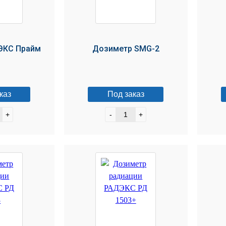
ЭКС Прайм
Дозиметр SMG-2
каз
Под заказ
+
-
+