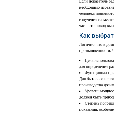
Если показатель ра
МЕДИЦИНСКИЕ
необходимо избавит
▼
ИНСТРУМЕНТЫ
человека появляютс
излучения на местн
ЛАБОРАТОРНАЯ
▼
час – это повод вы
МЕБЕЛЬ
Как выбрат
МАССАЖНОЕ
▼
ОБОРУДОВАНИЕ
Логично, что в дом
промышленности. Чт
ДОМАШНЯЯ
▼
ЭКОЛОГИЯ
Цель использова
для определения ра
УХОД ЗА БОЛЬНЫМИ
▼
Функционал приб
Для бытового испол
СЕНСОРНОЕ
▼
производства дозим
ОБОРУДОВАНИЕ
Уровень мощност
должен быть прибо
НАГЛЯДНЫЕ ПОСОБИЯ
▼
Степень погрешн
показания, особенн
ОБОРУДОВАНИЕ ДЛЯ