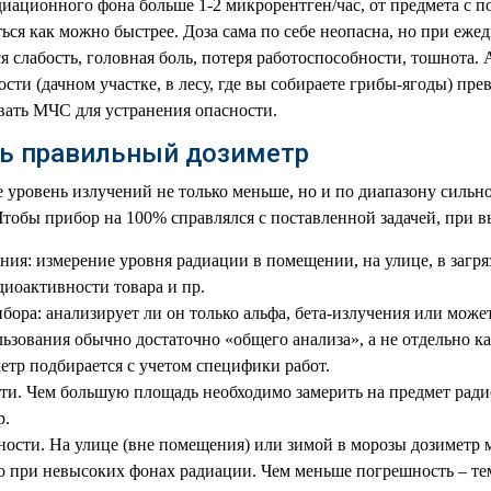
диационного фона больше 1-2 микрорентген/час, от предмета с 
ься как можно быстрее. Доза сама по себе неопасна, но при еже
я слабость, головная боль, потеря работоспособности, тошнота. 
ости (дачном участке, в лесу, где вы собираете грибы-ягоды) пр
звать МЧС для устранения опасности.
ь правильный дозиметр
е уровень излучений не только меньше, но и по диапазону сильно
обы прибор на 100% справлялся с поставленной задачей, при в
ния: измерение уровня радиации в помещении, на улице, в загря
диоактивности товара и пр.
ора: анализирует ли он только альфа, бета-излучения или може
ьзования обычно достаточно «общего анализа», а не отдельно к
етр подбирается с учетом специфики работ.
и. Чем большую площадь необходимо замерить на предмет ради
р.
ости. На улице (вне помещения) или зимой в морозы дозиметр 
о при невысоких фонах радиации. Чем меньше погрешность – тем