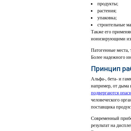
РЕАНИМАЦИОННЫЕ
продукты;
растения;
ДОМАШНЯЯ
▼
упаковка;
МЕДТЕХНИКА
строительные м
Также его применяю
ОРТОПЕДИЯ
▼
ионизирующими из
ДИЕТОЛОГИЯ
▼
Патогенные места, 
Более надежного ин
КОСМЕТОЛОГИЯ
▼
Принцип ра
ЖЕНСКОЕ ЗДОРОВЬЕ
▼
Альфа-, бета- и га
например, от дыма
ДЕТСКОЕ ЗДОРОВЬЕ
▼
подвергаются опас
человеческого орга
ИНВАЛИДНАЯ
▼
поставщика продукт
ТЕХНИКА
Современный прибор
ДИАГНОСТИКА
▼
результат на диспл
ОРГАНИЗМА