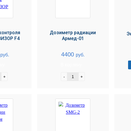
контроля
Дозиметр радиации
Э
ИЗОР F4
Армед-01
0
4400
руб.
руб.
ину
В корзину
+
-
+