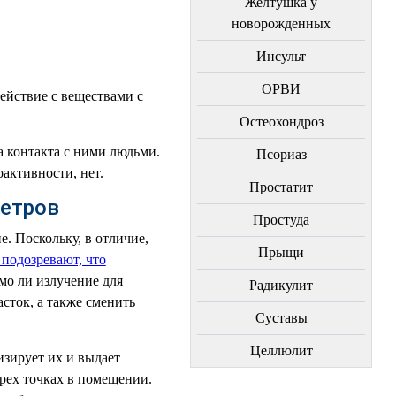
Желтушка у
новорожденных
Инсульт
ОРВИ
ействие с веществами с
Остеохондроз
а контакта с ними людьми.
Пcориаз
активности, нет.
Простатит
етров
Простуда
е. Поскольку, в отличие,
Прыщи
подозревают, что
имо ли излучение для
Радикулит
сток, а также сменить
Суставы
Целлюлит
изирует их и выдает
трех точках в помещении.