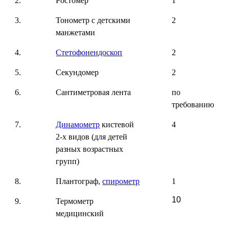
2.
Ростомер
1
3.
Тонометр с детскими
2
манжетами
4.
Стетофонендоскоп
2
5.
Секундомер
2
6.
Сантиметровая лента
по
требованию
7.
Динамометр
кистевой
4
2-х видов (для детей
разных возрастных
групп)
8.
Плантограф,
спирометр
1
10
9.
Термометр
медицинский