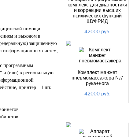
комплекс для диагностики
и коррекции высших
психических функций
ШУФРИД
медицинской помощи
42000
руб.
чением и выходом в
(федеральную) защищенную
ти информационных систем,
р с программным
Комплект манжет
 и (или) в региональную
пневмомассажера №7
информационной
рука+нога
йствие, принтер – 1 шт.
42000
руб.
кабинетов
ХИТ
абинетов