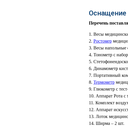
РЕАНИМАЦИОННЫЕ
Оснащение 
ДОМАШНЯЯ
▼
МЕДТЕХНИКА
Перечень поставля
ОРТОПЕДИЯ
▼
Весы медицински
Ростомер
медицин
ДИЕТОЛОГИЯ
▼
Весы напольные с
Тонометр с набор
КОСМЕТОЛОГИЯ
▼
Стетофонендоскоп
Динамометр кисте
ЖЕНСКОЕ ЗДОРОВЬЕ
▼
Портативный ко
Термометр
медици
ДЕТСКОЕ ЗДОРОВЬЕ
▼
Глюкометр с тест
Аппарат Рота с 
ИНВАЛИДНАЯ
▼
Комплект воздух
ТЕХНИКА
Аппарат искусс
Лоток медицинс
ДИАГНОСТИКА
▼
ОРГАНИЗМА
Ширма – 2 шт.