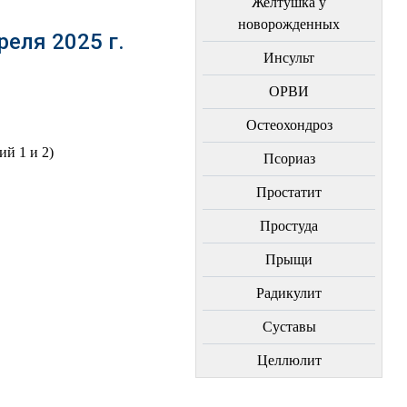
Желтушка у
новорожденных
реля 2025 г.
Инсульт
ОРВИ
Остеохондроз
й 1 и 2)
Пcориаз
Простатит
Простуда
Прыщи
Радикулит
Суставы
Целлюлит