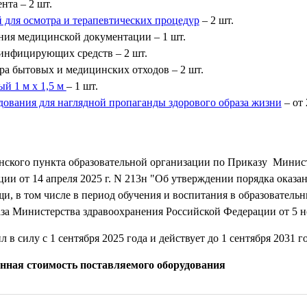
нта – 2 шт.
 для осмотра и терапевтических процедур
– 2 шт.
ния медицинской документации – 1 шт.
зинфицирующих средств – 2 шт.
ра бытовых и медицинских отходов – 2 шт.
й 1 м x 1,5 м
– 1 шт.
дования для наглядной пропаганды здорового образа жизни
– от 
ского пункта образовательной организации по Приказу Минист
ии от 14 апреля 2025 г. N 213н "Об утверждении порядка оказ
, в том числе в период обучения и воспитания в образовательн
за Министерства здравоохранения Российской Федерации от 5 но
 в силу с 1 сентября 2025 года и действует до 1 сентября 2031 го
нная стоимость поставляемого оборудования