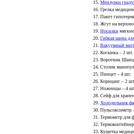
Мензурки граду
МЕДИЦИНСКИЕ
Грелка медицинс
▼
ИНСТРУМЕНТЫ
Пакет гипотерм
Жгут на верхню
ЛАБОРАТОРНАЯ
▼
Носилки
мягкие 
МЕБЕЛЬ
Гибкая шина дл
МАССАЖНОЕ
Вакуумный мат
▼
ОБОРУДОВАНИЕ
Косынка – 2 шт.
Воротник Шанца 
ДОМАШНЯЯ
▼
Столик манипул
ЭКОЛОГИЯ
Пинцет – 4 шт.
Корнцанг – 2 шт
УХОД ЗА БОЛЬНЫМИ
▼
Ножницы – 4 шт
Сейф для хранен
СЕНСОРНОЕ
▼
ОБОРУДОВАНИЕ
Холодильник ф
Пульсоксиметр –
НАГЛЯДНЫЕ ПОСОБИЯ
▼
Термометр для ф
Термоконтейнер
ОБОРУДОВАНИЕ ДЛЯ
Кушетка медицин