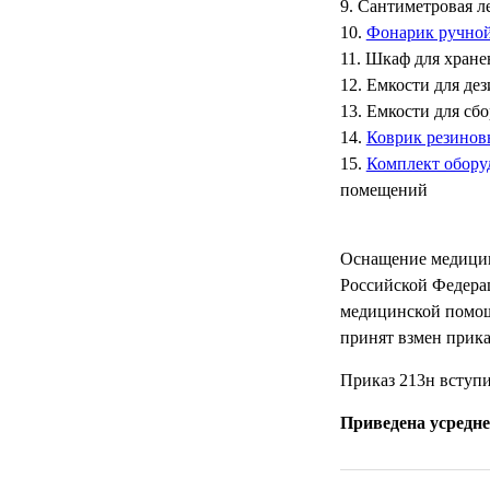
Сантиметровая ле
Фонарик ручной
Шкаф для хране
Емкости для де
Емкости для сбо
Коврик резиновы
Комплект обору
помещений
Оснащение медицин
Российской Федерац
медицинской помощи
принят взмен прика
Приказ 213н вступил
Приведена усредне