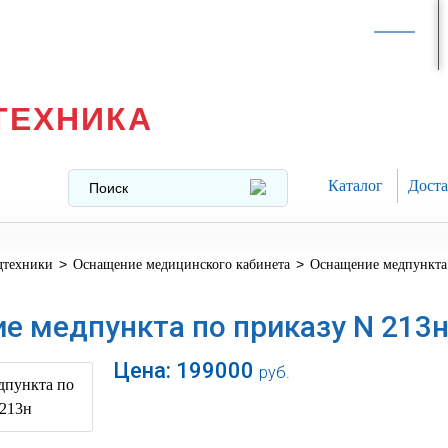
Интернет-магазин в
Москве
texnika@mail.ru
8 (499) 391-37-29
ТЕХНИКА
Каталог
Доста
>
>
дтехники
Оснащение медицинского кабинета
Оснащение медпункта
е медпункта по приказу N 213
Цена:
199000
руб.
В корзину