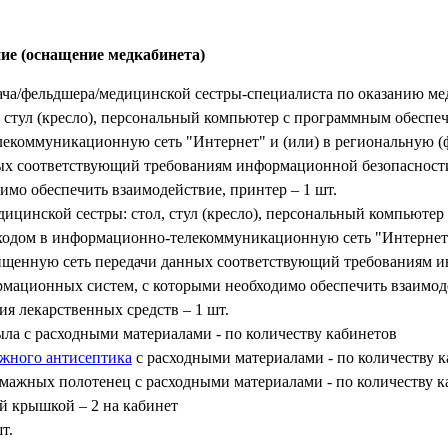
ие (оснащение медкабинета)
рача/фельдшера/медицинской сестры-специалиста по оказанию 
 стул (кресло), персональный компьютер с программным обеспе
екоммуникационную сеть "Интернет" и (или) в региональную 
ных соответствующий требованиям информационной безопаснос
имо обеспечить взаимодействие, принтер – 1 шт.
дицинской сестры: стол, стул (кресло), персональный компьюте
ходом в информационно-телекоммуникационную сеть "Интернет"
ищенную сеть передачи данных соответствующий требованиям 
мационных систем, с которыми необходимо обеспечить взаимоде
я лекарственных средств – 1 шт.
ла с расходными материалами - по количеству кабинетов
ожного антисептика
с расходными материалами - по количеству 
мажных полотенец с расходными материалами - по количеству к
й крышкой – 2 на кабинет
т.