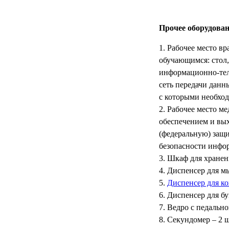
УЧЕБНЫХ
▼
УЧРЕЖДЕНИЙ
Прочее оборудован
ОРТОПЕДИЧЕСКИЙ
▼
МАГАЗИН Г.МОСКВА
Рабочее место в
обучающимся: стол,
информационно-тел
сеть передачи дан
с которыми необход
Рабочее место ме
обеспечением и вы
(федеральную) защ
безопасности инфор
Шкаф для хранени
Диспенсер для мы
Диспенсер для к
Диспенсер для бу
Ведро с педально
Секундомер – 2 ш