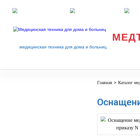
Розничные магазины
Перезвоните мне
med
МЕД
медицинская техника для дома и больниц
>
Главная
Каталог ме
МЕДИЦИНСКОЕ
▼
ОБОРУДОВАНИЕ
Оснащени
ОСНАЩЕНИЕ
МЕДИЦИНСКОГО
▼
КАБИНЕТА
МАНЕКЕНЫ
ТРЕНАЖЕРЫ
▼