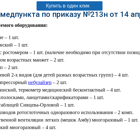
Купить в один клик
медпункта по приказу №213н от 14 ап
емого оборудования:
е – 1 шт.
ский – 1 шт.
 ростомером – 1 шт. (наличие необходимо при отсутствии позици
ом возрастных манжет – 2 шт.
 – 2 шт.
вой 2-х видов (для детей разных возрастных групп) – 4 шт.
мпрессорный
небулайзер
– 2 шт.
нский, термометр медицинский бесконтактный – 4 шт.
-полосками, ланцетами/скарификаторами – 1 шт.
таблицей Сивцева-Орловой – 1 шт.
оводов ротоглоточных одноразового использования – 2 комп.
твенной вентиляции легких (мешок Амбу) многоразовый – 1 шт.
кий многоразовый – 4 шт.