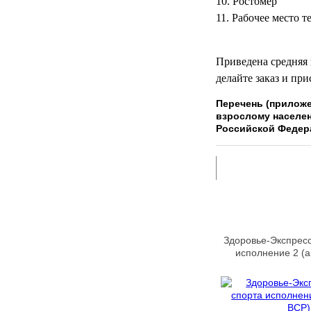
Ростомер
Рабочее место те
МЕДИЦИНСКИЕ
▼
ИНСТРУМЕНТЫ
ЛАБОРАТОРНАЯ
Приведена средняя 
▼
МЕБЕЛЬ
делайте заказ и при
Перечень (приложе
МАССАЖНОЕ
▼
взрослому населе
ОБОРУДОВАНИЕ
Российской Федера
ДОМАШНЯЯ
▼
ЭКОЛОГИЯ
УХОД ЗА БОЛЬНЫМИ
▼
СЕНСОРНОЕ
▼
ОБОРУДОВАНИЕ
Здоровье-Экспресс
исполнение 2 (
НАГЛЯДНЫЕ ПОСОБИЯ
▼
ОБОРУДОВАНИЕ ДЛЯ