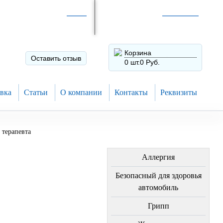
Интернет-магазин по
России
Интернет-магазин в
Н.Новгороде
8 (910) 794-80-28
+7 (831) 410-75-00
Корзина
Оставить отзыв
0 шт.
0 Руб.
вка
Статьи
О компании
Контакты
Реквизиты
терапевта
ЛЕЧЕНИЕ БОЛЕЗНЕЙ
Аллергия
Безопасный для здоровья
автомобиль
Грипп