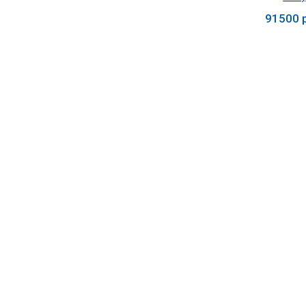
УЧЕБНЫХ
▼
УЧРЕЖДЕНИЙ
91500 р
Купит
ОРТОПЕДИЧЕСКИЙ
▼
МАГАЗИН Г.МОСКВА