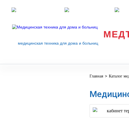
Розничные магазины
Перезвоните мне
med
МЕД
медицинская техника для дома и больниц
>
Главная
Каталог ме
МЕДИЦИНСКОЕ
▼
ОБОРУДОВАНИЕ
Медицинс
ОСНАЩЕНИЕ
МЕДИЦИНСКОГО
▼
КАБИНЕТА
МАНЕКЕНЫ
ТРЕНАЖЕРЫ
▼