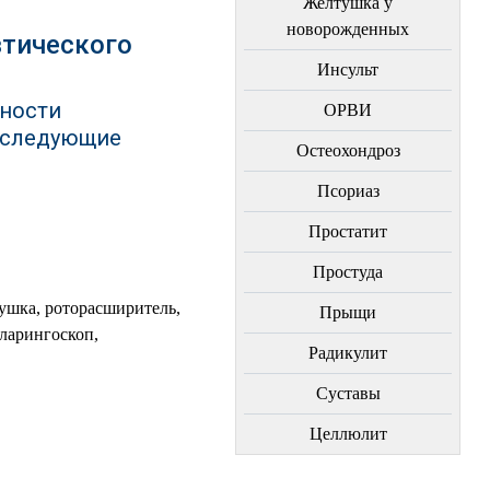
Желтушка у
новорожденных
тического
Инсульт
ности
ОРВИ
ь следующие
Остеохондроз
Пcориаз
Простатит
Простуда
ушка, роторасширитель,
Прыщи
ларингоскоп,
Радикулит
Суставы
Целлюлит