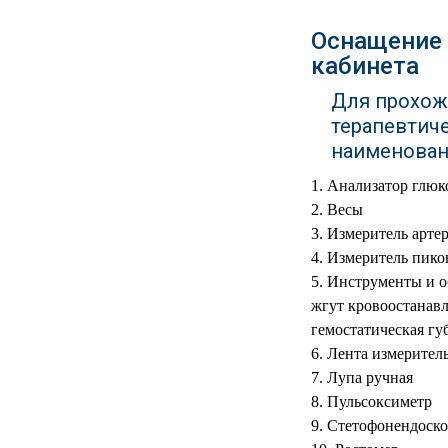
РЕАНИМАЦИОННЫЕ
Оснащение 
ДОМАШНЯЯ
▼
кабинета
МЕДТЕХНИКА
Для прохож
ОРТОПЕДИЯ
▼
терапевтич
наименован
ДИЕТОЛОГИЯ
▼
Анализатор глюк
КОСМЕТОЛОГИЯ
▼
Весы
Измеритель арте
ЖЕНСКОЕ ЗДОРОВЬЕ
▼
Измеритель пико
Инструменты и о
ДЕТСКОЕ ЗДОРОВЬЕ
▼
жгут кровоостанавл
гемостатическая губ
ИНВАЛИДНАЯ
Лента измерител
▼
ТЕХНИКА
Лупа ручная
Пульсоксиметр
ДИАГНОСТИКА
▼
Стетофонендоск
ОРГАНИЗМА