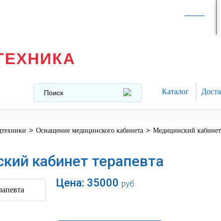
Интернет-магазин в
Москве
texnika@mail.ru
8 (499) 391-37-29
ТЕХНИКА
Каталог
Доста
>
>
дтехники
Оснащение медицинского кабинета
Медицинский кабинет 
кий кабинет терапевта
Цена:
35000
руб.
В корзину