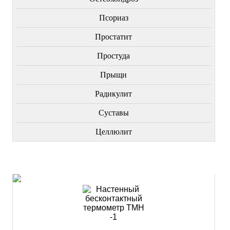
Пcориаз
Простатит
Простуда
Прыщи
Радикулит
Суставы
Целлюлит
НОВИНКИ