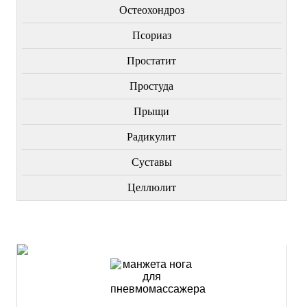
Остеохондроз
Пcориаз
Простатит
Простуда
Прыщи
Радикулит
Суставы
Целлюлит
НОВИНКИ