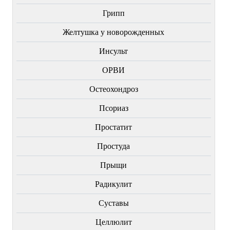
Грипп
Желтушка у новорожденных
Инсульт
ОРВИ
Остеохондроз
Пcориаз
Простатит
Простуда
Прыщи
Радикулит
Суставы
Целлюлит