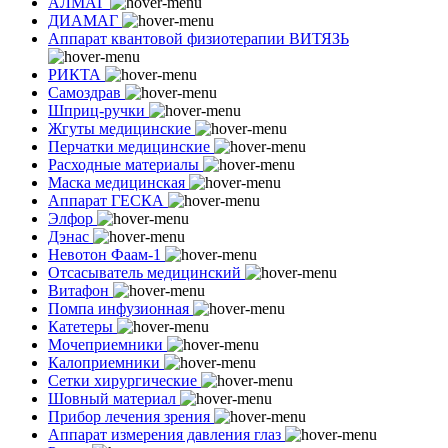
АЛМАГ
ДИАМАГ
Аппарат квантовой физиотерапии ВИТЯЗЬ
РИКТА
Самоздрав
Шприц-ручки
Жгуты медицинские
Перчатки медицинские
Расходные материалы
Маска медицинская
Аппарат ГЕСКА
Элфор
Дэнас
Невотон Фаам-1
Отсасыватель медицинский
Витафон
Помпа инфузионная
Катетеры
Мочеприемники
Калоприемники
Сетки хирургические
Шовный материал
Прибор лечения зрения
Аппарат измерения давления глаз