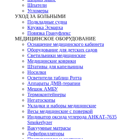
Шпатели
Угломеры
УХОД ЗА БОЛЬНЫМИ
Подкладные судна
Кружка Эсмарха
Повязка Грануфлекс
МЕДИЦИНСКОЕ ОБОРУДОВАНИЕ
Оснащение медицинского кабинета
Оборудование для детских садов
Светильники медицинские
Медицинские коврики
Штативы для капельницы
Носилки
Осветители таблиц Ротта
Аппараты ДМВ-терапии
Мешок АМБУ
Термоконтейнеры
Негатоскопы
Укладки и наборы медицинские
Весы медицинские с поверкой
Индикатор оксида углерода АНКАТ-7635
Smokerlyzer
Вакуумные матрасы
Дефибрилляторы