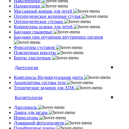
Наколенники
Налокотники
Массажный коврик для детей
Ортопедические коленные стулья
Ортопедические стельки
Корректоры осанки для детей
Бандажи грыжевые
Бандажи при опущении внутренних органов
Фиксаторы суставов
Поясничные корсеты
Бинты эластичные
Диетология
▼
Комплексы Индивидуальная диета
Анализаторы состава тела
Технические задания для АПК
Косметология
▼
Дарсонваль
Лампа для загара
Ирригаторы
Домашний фотоэпилятор
Парафиновые ванны