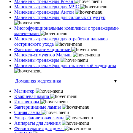
Манекены-тренажеры Роман
Манекены-тренажеры для МЧС
Манекены-тренажеры Антон
Манекены-тренажеры для силовых структур
Многофункциональные комплексы с тренажерами-
манекенами
Манекены-тренажеры для отработки навыков
сестринского ухода
Фантомы реанимационные
Манекен-симулятор Малыш
Манекены-тренажеры
Манекены-тренажёры для тактической медицины
Домашняя медтехника
▼
Магнитер
Кварцевая лампа
Ингаляторы
Бактерицидные лампы
Синяя лампа
Ультрафиолетовая лампа
Аппараты для лечения
Физиотерапия для дома