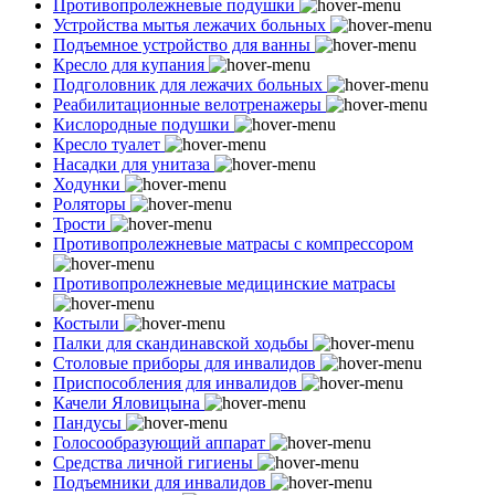
Противопролежневые подушки
Устройства мытья лежачих больных
Подъемное устройство для ванны
Кресло для купания
Подголовник для лежачих больных
Реабилитационные велотренажеры
Кислородные подушки
Кресло туалет
Насадки для унитаза
Ходунки
Роляторы
Трости
Противопролежневые матрасы с компрессором
Противопролежневые медицинские матрасы
Костыли
Палки для скандинавской ходьбы
Столовые приборы для инвалидов
Приспособления для инвалидов
Качели Яловицына
Пандусы
Голосообразующий аппарат
Средства личной гигиены
Подъемники для инвалидов