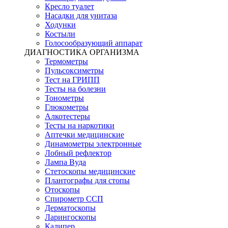
Кресло туалет
Насадки для унитаза
Ходунки
Костыли
Голосообразующий аппарат
ДИАГНОСТИКА ОРГАНИЗМА
Термометры
Пульсоксиметры
Тест на ГРИПП
Тесты на болезни
Тонометры
Глюкометры
Алкотестеры
Тесты на наркотики
Аптечки медицинские
Динамометры электронные
Лобный рефлектор
Лампа Вуда
Стетоскопы медицинские
Плантографы для стопы
Отоскопы
Спирометр ССП
Дерматоскопы
Ларингоскопы
Калипер