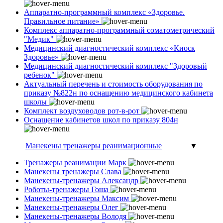
Аппаратно-программный комплекс «Здоровье.
Правильное питание»
Комплекс аппаратно-программный соматометрический
"Медик"
Медицинский диагностический комплекс «Киоск
Здоровье»
Медицинский диагностический комплекс "Здоровый
ребенок"
Актуальный перечень и стоимость оборудования по
приказу №822н по оснащению медицинского кабинета
школы
Комплект воздуховодов рот-в-рот
Оснащение кабинетов школ по приказу 804н
Манекены тренажеры реанимационные
▼
Тренажеры реанимации Марк
Манекены тренажеры Слава
Манекены-тренажеры Александр
Роботы-тренажеры Гоша
Манекены-тренажеры Максим
Манекены-тренажеры Олег
Манекены-тренажеры Володя