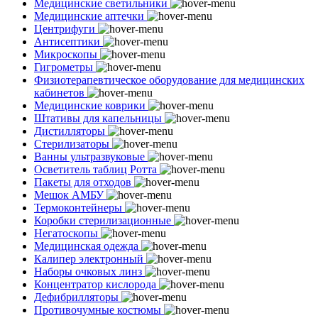
Медицинские светильники
Медицинские аптечки
Центрифуги
Антисептики
Микроскопы
Гигрометры
Физиотерапевтическое оборудование для медицинских
кабинетов
Медицинские коврики
Штативы для капельницы
Дистилляторы
Стерилизаторы
Ванны ультразвуковые
Осветитель таблиц Ротта
Пакеты для отходов
Мешок АМБУ
Термоконтейнеры
Коробки стерилизационные
Негатоскопы
Медицинская одежда
Калипер электронный
Наборы очковых линз
Концентратор кислорода
Дефибрилляторы
Противочумные костюмы