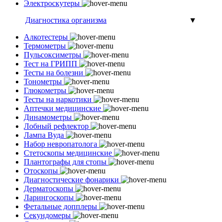
Электроскутеры
Диагностика организма
▼
Алкотестеры
Термометры
Пульсоксиметры
Тест на ГРИПП
Тесты на болезни
Тонометры
Глюкометры
Тесты на наркотики
Аптечки медицинские
Динамометры
Лобный рефлектор
Лампа Вуда
Набор невропатолога
Стетоскопы медицинские
Плантографы для стопы
Отоскопы
Диагностические фонарики
Дерматоскопы
Ларингоскопы
Фетальные допплеры
Секундомеры