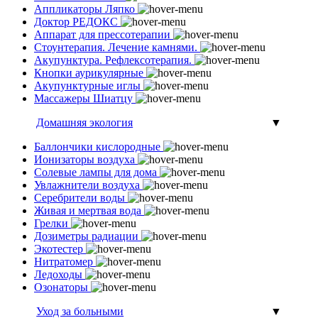
Аппликаторы Ляпко
Доктор РЕДОКС
Аппарат для прессотерапии
Стоунтерапия. Лечение камнями.
Акупунктура. Рефлексотерапия.
Кнопки аурикулярные
Акупунктурные иглы
Массажеры Шиатцу
Домашняя экология
▼
Баллончики кислородные
Ионизаторы воздуха
Солевые лампы для дома
Увлажнители воздуха
Серебрители воды
Живая и мертвая вода
Грелки
Дозиметры радиации
Экотестер
Нитратомер
Ледоходы
Озонаторы
Уход за больными
▼