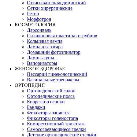
Отсасыватель медицинский
Сетки хирургические
Ретон
Морфотрон
КОСМЕТОЛОГИЯ
Дарсонваль
Силиконовая пластина от рубцов
Кольцевая лампа
Лампа для загара
Домашний фотоэпилятор
Лампы-лупы
Вапоризаторы
ЖЕНСКОЕ ЗДОРОВЬЕ
Пессарий гинекологический
Вагинальные тренажеры
ОРТОПЕДИЯ
Ортопедический салон
Ортопедические пояса
Корректор осанки
Бандажи
Фиксаторы запястья
Фиксаторы голеностопа
Компрессионный трикотаж
Самосогревающиеся грелки
Детские ортопедические стельки