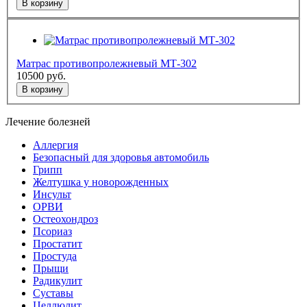
В корзину
Матрас противопролежневый МТ-302
10500
руб.
В корзину
Лечение болезней
Аллергия
Безопасный для здоровья автомобиль
Грипп
Желтушка у новорожденных
Инсульт
ОРВИ
Остеохондроз
Пcориаз
Простатит
Простуда
Прыщи
Радикулит
Суставы
Целлюлит