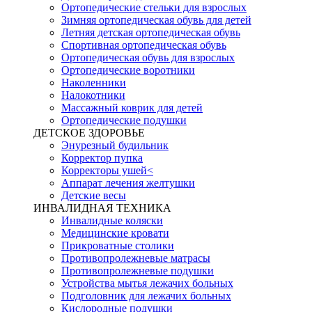
Ортопедические стельки для взрослых
Зимняя ортопедическая обувь для детей
Летняя детская ортопедическая обувь
Спортивная ортопедическая обувь
Ортопедическая обувь для взрослых
Ортопедические воротники
Наколенники
Налокотники
Массажный коврик для детей
Ортопедические подушки
ДЕТСКОЕ ЗДОРОВЬЕ
Энурезный будильник
Корректор пупка
Корректоры ушей<
Аппарат лечения желтушки
Детские весы
ИНВАЛИДНАЯ ТЕХНИКА
Инвалидные коляски
Медицинские кровати
Прикроватные столики
Противопролежневые матрасы
Противопролежневые подушки
Устройства мытья лежачих больных
Подголовник для лежачих больных
Кислородные подушки