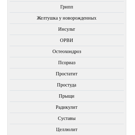
Грипп
Желтушка у новорожденных
Инсульт
ОРВИ
Остеохондроз
Пcориаз
Простатит
Простуда
Прыщи
Радикулит
Суставы
Целлюлит