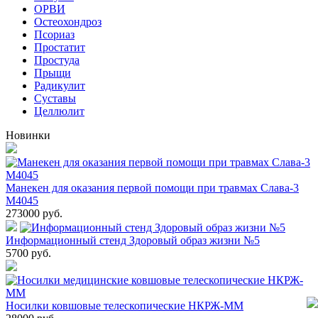
ОРВИ
Остеохондроз
Пcориаз
Простатит
Простуда
Прыщи
Радикулит
Суставы
Целлюлит
Новинки
Манекен для оказания первой помощи при травмах Слава-3
М4045
273000
руб.
Информационный стенд Здоровый образ жизни №5
5700
руб.
Носилки ковшовые телескопические НКРЖ-ММ