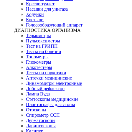
Кресло туалет
Насадки для унитаза
Ходунки
Костыли
Голосообразующий аппарат
ДИАГНОСТИКА ОРГАНИЗМА
Термометры
Пульсоксиметры
Тест на ГРИПП
Тесты на болезни
Тонометры
Глюкометры
Алкотестеры
Тесты на наркотики
Аптечки медицинские
Динамометры электронные
Лобный рефлектор
Лампа Вуда
Стетоскопы медицинские
Плантографы для стопы
Отоскопы
Спирометр ССП
Дерматоскопы
Ларингоскопы
Калипер