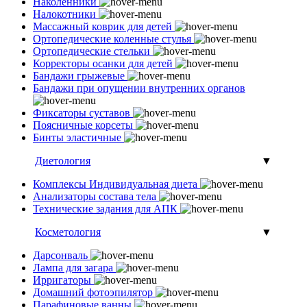
Наколенники
Налокотники
Массажный коврик для детей
Ортопедические коленные стулья
Ортопедические стельки
Корректоры осанки для детей
Бандажи грыжевые
Бандажи при опущении внутренних органов
Фиксаторы суставов
Поясничные корсеты
Бинты эластичные
Диетология
▼
Комплексы Индивидуальная диета
Анализаторы состава тела
Технические задания для АПК
Косметология
▼
Дарсонваль
Лампа для загара
Ирригаторы
Домашний фотоэпилятор
Парафиновые ванны