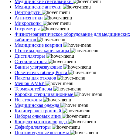
Медицинские светильники
Медицинские аптечки
Центрифуги
Антисептики
Микроскопы
Гигрометры
Физиотерапевтическое оборудование для медицинских
кабинетов
Медицинские коврики
Штативы для капельницы
Дистилляторы
Стерилизаторы
Ванны ультразвуковые
Осветитель таблиц Ротта
Пакеты для отходов
Мешок АМБУ
Термоконтейнеры
Коробки стерилизационные
Негатоскопы
Медицинская одежда
Калипер электронный
Наборы очковых линз
Концентратор кислорода
Дефибрилляторы
Противочумные костюмы