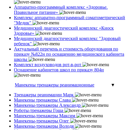
Аппаратно-программный комплекс «Здоровье.
Правильное питание»
Комплекс аппаратно-программный соматометрический
"Медик"
Медицинский диагностический комплекс «Киоск
Здоровье»
Медицинский диагностический комплекс "Здоровый
ребенок"
Актуальный перечень и стоимость оборудования по
приказу №822н по оснащению медицинского кабинета
школы
Комплект воздуховодов рот-в-рот
Оснащение кабинетов школ по приказу 804н
Манекены тренажеры реанимационные
▼
Тренажеры реанимации Марк
Манекены тренажеры Слава
Манекены-тренажеры Александр
Роботы-тренажеры Гоша
Манекены-тренажеры Максим
Манекены-тренажеры Олег
Манекены-тренажеры Володя