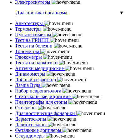
Электроскутеры
Диагностика организма
▼
Алкотестеры
Термометры
Пульсоксиметры
Тест на ГРИПП
Тесты на болезни
Тонометры
Глюкометры
Тесты на наркотики
Аптечки медицинские
Динамометры
Лобный рефлектор
Лампа Вуда
Набор невропатолога
Стетоскопы медицинские
Плантографы для стопы
Отоскопы
Диагностические фонарики
Дерматоскопы
Ларингоскопы
Фетальные допплеры
Секундомеры