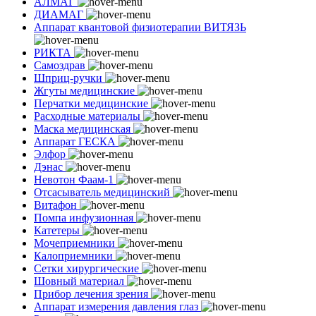
АЛМАГ
ДИАМАГ
Аппарат квантовой физиотерапии ВИТЯЗЬ
РИКТА
Самоздрав
Шприц-ручки
Жгуты медицинские
Перчатки медицинские
Расходные материалы
Маска медицинская
Аппарат ГЕСКА
Элфор
Дэнас
Невотон Фаам-1
Отсасыватель медицинский
Витафон
Помпа инфузионная
Катетеры
Мочеприемники
Калоприемники
Сетки хирургические
Шовный материал
Прибор лечения зрения
Аппарат измерения давления глаз