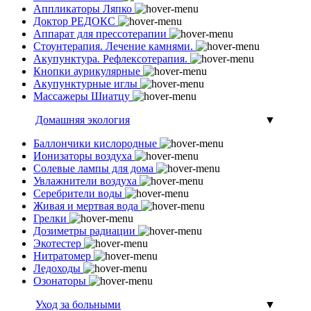
Аппликаторы Ляпко
Доктор РЕДОКС
Аппарат для прессотерапии
Стоунтерапия. Лечение камнями.
Акупунктура. Рефлексотерапия.
Кнопки аурикулярные
Акупунктурные иглы
Массажеры Шиатцу
Домашняя экология
▼
Баллончики кислородные
Ионизаторы воздуха
Солевые лампы для дома
Увлажнители воздуха
Серебрители воды
Живая и мертвая вода
Грелки
Дозиметры радиации
Экотестер
Нитратомер
Ледоходы
Озонаторы
Уход за больными
▼