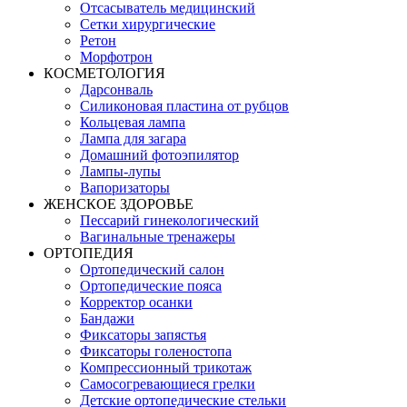
Отсасыватель медицинский
Сетки хирургические
Ретон
Морфотрон
КОСМЕТОЛОГИЯ
Дарсонваль
Силиконовая пластина от рубцов
Кольцевая лампа
Лампа для загара
Домашний фотоэпилятор
Лампы-лупы
Вапоризаторы
ЖЕНСКОЕ ЗДОРОВЬЕ
Пессарий гинекологический
Вагинальные тренажеры
ОРТОПЕДИЯ
Ортопедический салон
Ортопедические пояса
Корректор осанки
Бандажи
Фиксаторы запястья
Фиксаторы голеностопа
Компрессионный трикотаж
Самосогревающиеся грелки
Детские ортопедические стельки