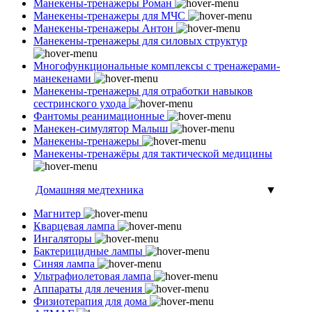
Манекены-тренажеры Роман
Манекены-тренажеры для МЧС
Манекены-тренажеры Антон
Манекены-тренажеры для силовых структур
Многофункциональные комплексы с тренажерами-
манекенами
Манекены-тренажеры для отработки навыков
сестринского ухода
Фантомы реанимационные
Манекен-симулятор Малыш
Манекены-тренажеры
Манекены-тренажёры для тактической медицины
Домашняя медтехника
▼
Магнитер
Кварцевая лампа
Ингаляторы
Бактерицидные лампы
Синяя лампа
Ультрафиолетовая лампа
Аппараты для лечения
Физиотерапия для дома