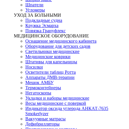
Шпатели
Угломеры
УХОД ЗА БОЛЬНЫМИ
Подкладные судна
Кружка Эсмарха
Повязка Грануфлекс
МЕДИЦИНСКОЕ ОБОРУДОВАНИЕ
Оснащение медицинского кабинета
Оборудование для детских садов
Светильники медицинские
Медицинские коврики
Штативы для капельницы
Носилки
Осветители таблиц Ротта
Аппараты ДМВ-терапии
Мешок АМБУ
Термоконтейнеры
Негатоскопы
Укладки и наборы медицинские
Весы медицинские с поверкой
Индикатор оксида углерода АНКАТ-7635
Smokerlyzer
Вакуумные матрасы
Дефибрилляторы