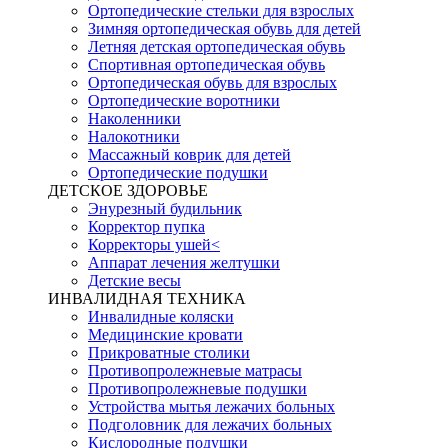
Ортопедические стельки для взрослых
Зимняя ортопедическая обувь для детей
Летняя детская ортопедическая обувь
Спортивная ортопедическая обувь
Ортопедическая обувь для взрослых
Ортопедические воротники
Наколенники
Налокотники
Массажный коврик для детей
Ортопедические подушки
ДЕТСКОЕ ЗДОРОВЬЕ
Энурезный будильник
Корректор пупка
Корректоры ушей<
Аппарат лечения желтушки
Детские весы
ИНВАЛИДНАЯ ТЕХНИКА
Инвалидные коляски
Медицинские кровати
Прикроватные столики
Противопролежневые матрасы
Противопролежневые подушки
Устройства мытья лежачих больных
Подголовник для лежачих больных
Кислородные подушки