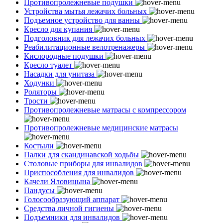
Противопролежневые подушки
Устройства мытья лежачих больных
Подъемное устройство для ванны
Кресло для купания
Подголовник для лежачих больных
Реабилитационные велотренажеры
Кислородные подушки
Кресло туалет
Насадки для унитаза
Ходунки
Роляторы
Трости
Противопролежневые матрасы с компрессором
Противопролежневые медицинские матрасы
Костыли
Палки для скандинавской ходьбы
Столовые приборы для инвалидов
Приспособления для инвалидов
Качели Яловицына
Пандусы
Голосообразующий аппарат
Средства личной гигиены
Подъемники для инвалидов