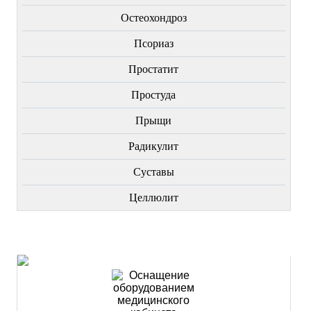
Остеохондроз
Пcориаз
Простатит
Простуда
Прыщи
Радикулит
Суставы
Целлюлит
НОВИНКИ