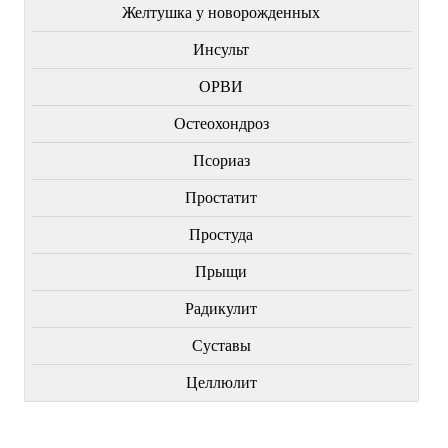
Желтушка у новорожденных
Инсульт
ОРВИ
Остеохондроз
Пcориаз
Простатит
Простуда
Прыщи
Радикулит
Суставы
Целлюлит
НОВИНКИ