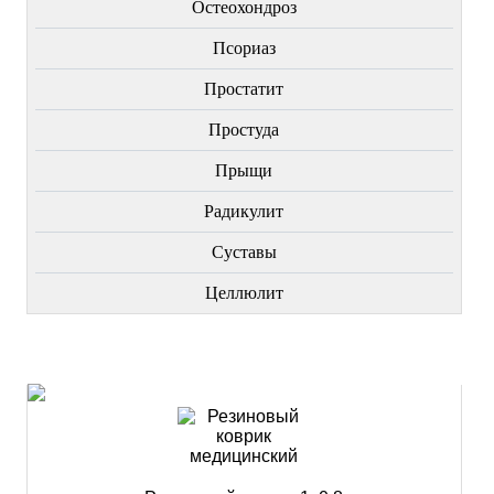
Остеохондроз
Пcориаз
Простатит
Простуда
Прыщи
Радикулит
Суставы
Целлюлит
НОВИНКИ