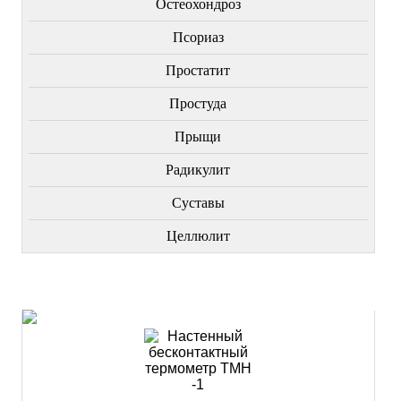
Остеохондроз
Пcориаз
Простатит
Простуда
Прыщи
Радикулит
Суставы
Целлюлит
НОВИНКИ