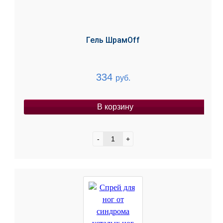
Гель ШрамOff
334
руб.
В корзину
-
+