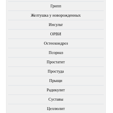
Грипп
Желтушка у новорожденных
Инсульт
ОРВИ
Остеохондроз
Пcориаз
Простатит
Простуда
Прыщи
Радикулит
Суставы
Целлюлит