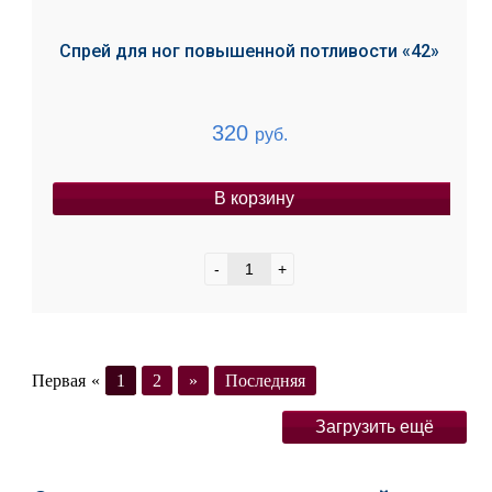
Спрей для ног повышенной потливости «42»
320
руб.
В корзину
-
+
Первая
«
1
2
»
Последняя
Загрузить ещё