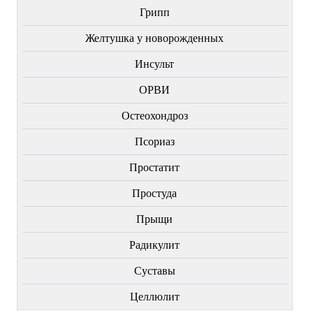
Грипп
Желтушка у новорожденных
Инсульт
ОРВИ
Остеохондроз
Пcориаз
Простатит
Простуда
Прыщи
Радикулит
Суставы
Целлюлит