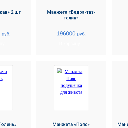
кав» 2 шт
Манжета «Бедра-таз-
талия»
0
196000
руб.
руб.
ину
В корзину
Голень»
Манжета «Пояс»
Манж