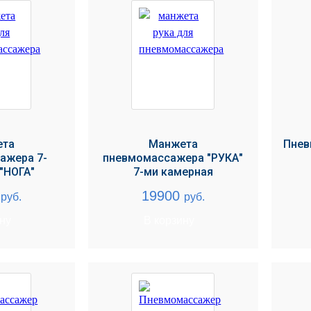
ета
Манжета
Пнев
ажера 7-
пневмомассажера "РУКА"
"НОГА"
7-ми камерная
0
19900
руб.
руб.
ину
В корзину