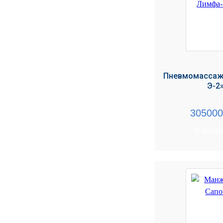
Пневмомассаж
Э-2
30500
В корз