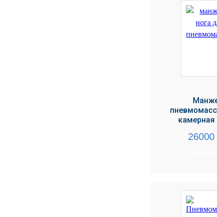
УЧЕБНЫХ
▼
УЧРЕЖДЕНИЙ
ОРТОПЕДИЧЕСКИЙ
▼
МАГАЗИН Г.МОСКВА
Манж
пневмомасс
камерная 
2600
В корз