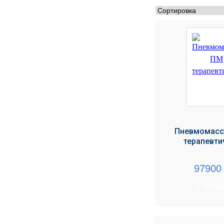
МЕДИЦИНСКИЕ
▼
ИНСТРУМЕНТЫ
ЛАБОРАТОРНАЯ
▼
МЕБЕЛЬ
МАССАЖНОЕ
▼
ОБОРУДОВАНИЕ
ДОМАШНЯЯ
▼
ЭКОЛОГИЯ
Пневмомас
УХОД ЗА БОЛЬНЫМИ
▼
терапевти
СЕНСОРНОЕ
▼
9790
ОБОРУДОВАНИЕ
В корз
НАГЛЯДНЫЕ ПОСОБИЯ
▼
ОБОРУДОВАНИЕ ДЛЯ