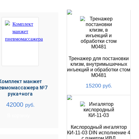
НОВИНКИ
Тренажер для постановки
клизм, внутримышечных
инъекций и обработки стом
М0481
Комплект манжет
15200
руб.
евмомассажера №7
рука+нога
42000
руб.
В корзину
Кислородный ингалятор
КИ-11-03 DIN исполнение 4
с пакетом ИВЛ