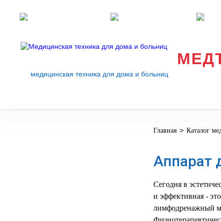
Розничные магазины
Перезвоните мне
med
МЕД
медицинская техника для дома и больниц
>
Главная
Каталог ме
МЕДИЦИНСКОЕ
▼
ОБОРУДОВАНИЕ
Аппарат 
ОСНАЩЕНИЕ
МЕДИЦИНСКОГО
▼
КАБИНЕТА
Сегодня в эстетич
и эффективная - эт
МАНЕКЕНЫ
лимфодренажный ма
ТРЕНАЖЕРЫ
▼
Физиотерапевтическ