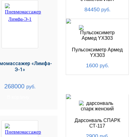
84450
руб.
Пульсоксиметр Армед
YX303
момассажер «Лимфа-
1600
руб.
Э-1»
268000
руб.
ХИТ
В корзину
Дарсонваль СПАРК
СТ-117
2900
руб.