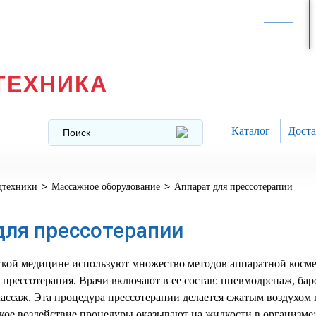
Интернет-магазин в
Москве
texnika@mail.ru
8 (499) 391-37-29
ТЕХНИКА
Каталог
Доста
>
>
дтехники
Массажное оборудование
Аппарат для прессотерапии
для прессотерапии
еской медицине используют множество методов аппаратной косм
о прессотерапия. Врачи включают в ее состав: пневмодренаж, ба
ссаж. Эта процедура прессотерапии делается сжатым воздухом 
ое воздействие процедуры оказывают на жидкости в организме: