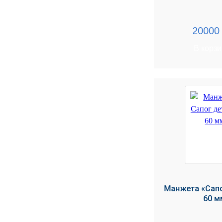
2000
В корз
Манжета «Сапо
60 м