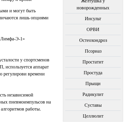
Желтушка у
новорожденных
ыми и могут быть
тличаются лишь опциями
Инсульт
ОРВИ
 «Лимфа-Э-1»
Остеохондроз
Пcориаз
 усталости у спортсменов
Простатит
, используется аппарат
Простуда
ью регулирови времени
Прыщи
Радикулит
сть независимой
ьных пневмоимпульсов на
Суставы
 алгоритмов работы.
Целлюлит