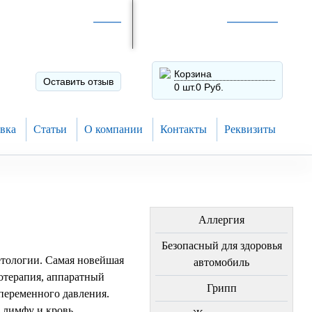
Интернет-магазин по
России
Интернет-магазин в
Н.Новгороде
8 (910) 794-80-28
+7 (831) 410-75-00
Корзина
Оставить отзыв
0 шт.
0 Руб.
вка
Статьи
О компании
Контакты
Реквизиты
ЛЕЧЕНИЕ БОЛЕЗНЕЙ
Аллергия
Безопасный для здоровья
етологии. Самая новейшая
автомобиль
ротерапия, аппаратный
Грипп
переменного давления.
 лимфу и кровь.