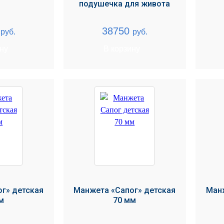
подушечка для живота
0
38750
руб.
руб.
ину
В корзину
г» детская
Манжета «Сапог» детская
Манж
м
70 мм