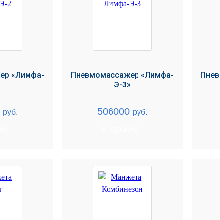
ер «Лимфа-
Пневмомассажер «Лимфа-
Пнев
»
Э-3»
0
506000
руб.
руб.
ину
В корзину