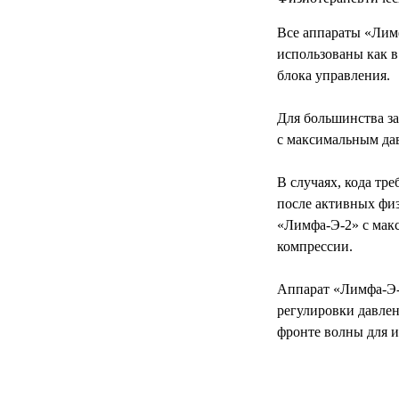
РЕАНИМАЦИОННЫЕ
Все аппараты «Лим
ДОМАШНЯЯ
▼
использованы как 
МЕДТЕХНИКА
блока управления.
ОРТОПЕДИЯ
▼
Для большинства за
с максимальным дав
ДИЕТОЛОГИЯ
▼
В случаях, кода тр
КОСМЕТОЛОГИЯ
▼
после активных физ
«Лимфа-Э-2» с макс
ЖЕНСКОЕ ЗДОРОВЬЕ
▼
компрессии.
ДЕТСКОЕ ЗДОРОВЬЕ
▼
Аппарат «Лимфа-Э-
регулировки давле
ИНВАЛИДНАЯ
▼
ТЕХНИКА
фронте волны для 
ДИАГНОСТИКА
▼
ОРГАНИЗМА