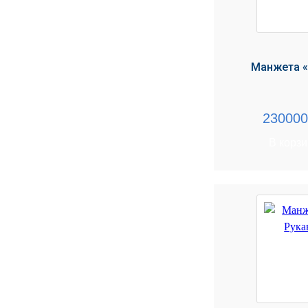
Манжета «
23000
В корз