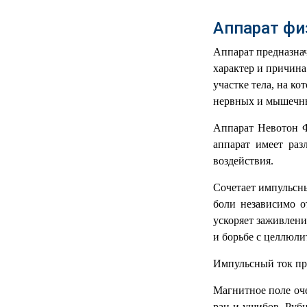
РЕАНИМАЦИОННЫЕ
Аппарат фи
ДОМАШНЯЯ
▼
МЕДТЕХНИКА
Аппарат предназна
характер и причина
ОРТОПЕДИЯ
▼
участке тела, на к
нервных и мышечны
ДИЕТОЛОГИЯ
▼
Аппарат Невотон Ф
КОСМЕТОЛОГИЯ
▼
аппарат имеет раз
воздействия.
ЖЕНСКОЕ ЗДОРОВЬЕ
▼
Сочетает импульсны
боли независимо о
ДЕТСКОЕ ЗДОРОВЬЕ
▼
ускоряет заживлени
и борьбе с целлюли
ИНВАЛИДНАЯ
▼
ТЕХНИКА
Импульсный ток пр
ДИАГНОСТИКА
▼
Магнитное поле оче
ОРГАНИЗМА
ран и ушибов. Рубц