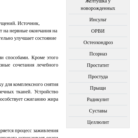
Желтушка у
новорожденных
Инсульт
ущений. Источник,
т на нервные окончания на
ОРВИ
тельно улучшает состояние
Остеохондроз
Пcориаз
ми способами. Кроме этого
зные сочетания лечебного
Простатит
Простуда
ку для комплексного снятия
Прыщи
ечных тканей. Устройство
способствует сжиганию жира
Радикулит
Суставы
Целлюлит
оряется процесс заживления
ппарата успокаивает очаги