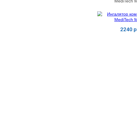
MediTech 
2240 р
Купит