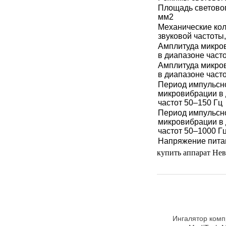
УЧЕБНЫХ
▼
Площадь световог
УЧРЕЖДЕНИЙ
мм2
Механические ко
ОРТОПЕДИЧЕСКИЙ
звуковой частоты,
▼
МАГАЗИН Г.МОСКВА
Амплитуда микро
в диапазоне част
Амплитуда микро
в диапазоне част
Период импульсн
микровибрации в
частот 50–150 Гц
Период импульсн
микровибрации в
частот 50–1000 Г
Напряжение пита
купить аппарат Не
Ингалятор ком