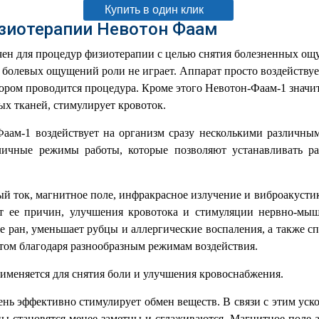
Купить в один клик
зиотерапии Невотон Фаам
чен для процедур физиотерапии с целью снятия болезненных ощ
 болевых ощущений роли не играет. Аппарат просто воздействуе
отором проводится процедура. Кроме этого Невотон-Фаам-1 значи
х тканей, стимулирует кровоток.
аам-1 воздействует на организм сразу несколькими различны
личные режимы работы, которые позволяют устанавливать ра
й ток, магнитное поле, инфракрасное излучение и виброакусти
т ее причин, улучшения кровотока и стимуляции нервно-мыш
е ран, уменьшает рубцы и аллергические воспаления, а также 
том благодаря разнообразным режимам воздействия.
именяется для снятия боли и улучшения кровоснабжения.
нь эффективно стимулирует обмен веществ. В связи с этим уск
ы становятся менее заметны и сглаживаются. Магнитное поле а