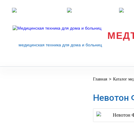
Розничные магазины
Перезвоните мне
med
МЕД
медицинская техника для дома и больниц
>
Главная
Каталог ме
МЕДИЦИНСКОЕ
▼
ОБОРУДОВАНИЕ
Невотон 
ОСНАЩЕНИЕ
МЕДИЦИНСКОГО
▼
КАБИНЕТА
МАНЕКЕНЫ
ТРЕНАЖЕРЫ
▼