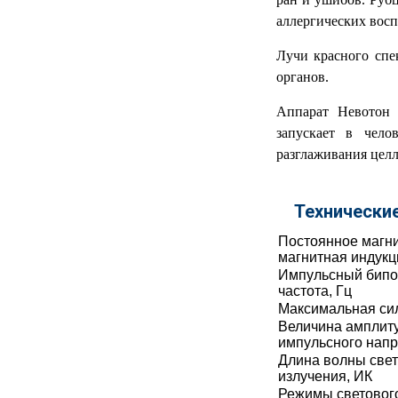
аллергических восп
МЕДИЦИНСКИЕ
▼
ИНСТРУМЕНТЫ
Лучи красного спе
органов.
ЛАБОРАТОРНАЯ
▼
МЕБЕЛЬ
Аппарат Невотон 
запускает в чело
МАССАЖНОЕ
▼
ОБОРУДОВАНИЕ
разглаживания цел
ДОМАШНЯЯ
▼
ЭКОЛОГИЯ
Технически
Постоянное магни
УХОД ЗА БОЛЬНЫМИ
▼
магнитная индукц
Импульсный бипо
СЕНСОРНОЕ
частота, Гц
▼
ОБОРУДОВАНИЕ
Максимальная сил
Величина амплит
импульсного напр
НАГЛЯДНЫЕ ПОСОБИЯ
▼
Длина волны свет
излучения, ИК
ОБОРУДОВАНИЕ ДЛЯ
Режимы световог