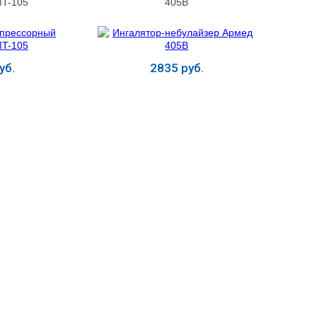
MT-105
405B
уб.
2835 руб.
ь
Купить