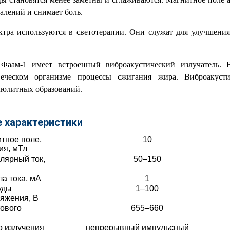
алений и снимает боль.
ктра используются в светотерапии. Они служат для улучшени
Фаам-1 имеет встроенный виброакустический излучатель. В
веческом организме процессы сжигания жира. Виброакус
люлитных образований.
е характеристики
тное поле,
10
ия, мТл
лярный ток,
50–150
а тока, мА
1
уды
1–100
яжения, В
ового
655–660
о излучения
непрерывный импульсный