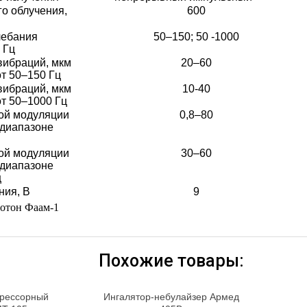
о облучения,
600
лебания
50–150; 50 -1000
 Гц
вибраций, мкм
20–60
от 50–150 Гц
вибраций, мкм
10-40
от 50–1000 Гц
ой модуляции
0,8–80
 диапазоне
ой модуляции
30–60
 диапазоне
ц
ния, В
9
вотон Фаам-1
Похожие товары:
прессорный
Ингалятор-небулайзер Армед