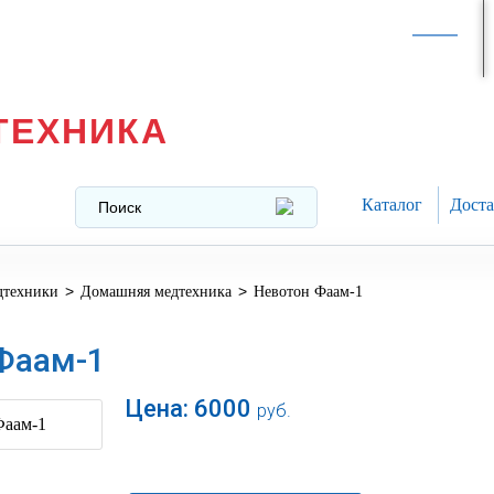
Интернет-магазин в
Москве
texnika@mail.ru
8 (499) 391-37-29
ТЕХНИКА
Каталог
Доста
>
>
дтехники
Домашняя медтехника
Невотон Фаам-1
Фаам-1
Цена:
6000
руб.
В корзину