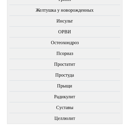
Желтушка у новорожденных
Инсульт
ОРВИ
Остеохондроз
Пcориаз
Простатит
Простуда
Прыщи
Радикулит
Суставы
Целлюлит