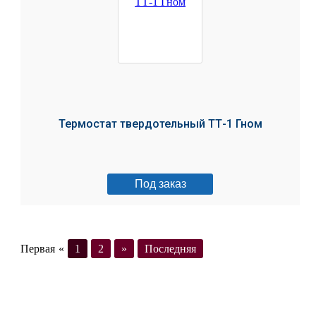
Термостат твердотельный ТТ-1 Гном
Под заказ
Первая
«
1
2
»
Последняя
Загрузить ещё