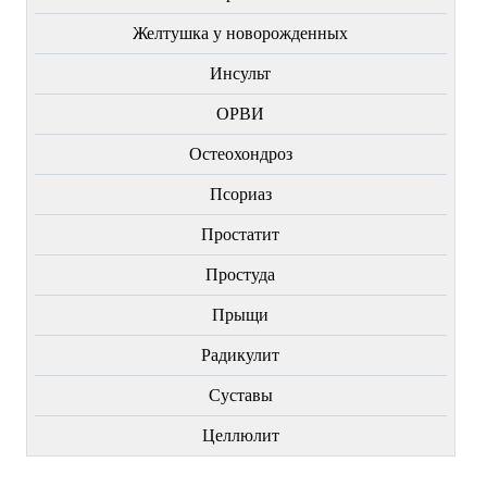
Желтушка у новорожденных
Инсульт
ОРВИ
Остеохондроз
Пcориаз
Простатит
Простуда
Прыщи
Радикулит
Суставы
Целлюлит