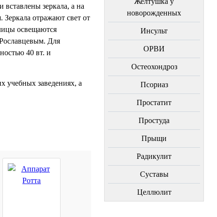
Желтушка у
 вставлены зеркала, а на
новорожденных
 Зеркала отражают свет от
блицы освещаются
Инсульт
 Рославцевым. Для
ОРВИ
остью 40 вт. и
Остеохондроз
х учебных заведениях, а
Пcориаз
Простатит
Простуда
Прыщи
Радикулит
Суставы
Целлюлит