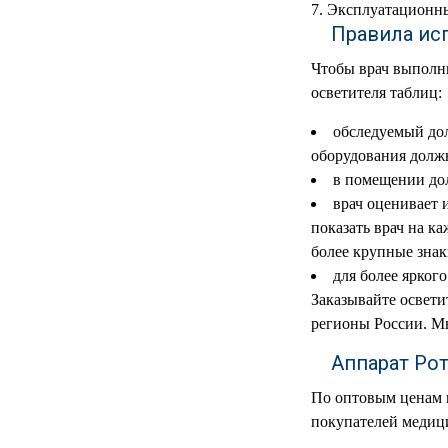
Эксплуатационны
Правила ис
Чтобы врач выполн
осветителя таблиц:
обследуемый дол
оборудования должн
в помещении до
врач оценивает 
показать врач на к
более крупные знак
для более ярког
Заказывайте освети
регионы России. Мы
Аппарат Рот
По оптовым ценам 
покупателей медиц