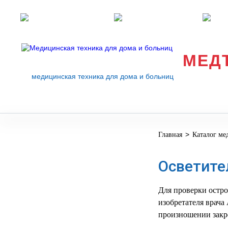
Розничные магазины
Перезвоните мне
med
МЕД
медицинская техника для дома и больниц
>
Главная
Каталог ме
МЕДИЦИНСКОЕ
▼
ОБОРУДОВАНИЕ
Осветите
ОСНАЩЕНИЕ
МЕДИЦИНСКОГО
▼
КАБИНЕТА
Для проверки остро
изобретателя врача
МАНЕКЕНЫ
произношении зак
ТРЕНАЖЕРЫ
▼