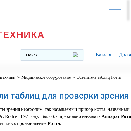
Интернет-магазин в
Москве
texnika@mail.ru
8 (499) 391-37-29
ТЕХНИКА
Каталог
Доста
>
>
дтехники
Медицинское оборудование
Осветитель таблиц Ротта
ли таблиц для проверки зрения
ты зрения необходим, так называемый прибор Ротта, названный 
A. Roth в 1897 году.
Было бы правильно называть
Аппарат Рота
репилось произношение
Ротта
.