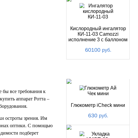
Кислородный ингалятор
КИ-11-03 Camozzi
исполнение 3 с баллоном
60100
руб.
ХИТ
 бы все требования к
 купить аппарат Ротта –
Глюкометр iCheсk мини
борудования.
630
руб.
ки остроты зрения. Им
лонах оптики. С помощью
одимости подберет