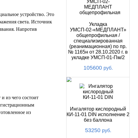
ециальное устройство. Это
ражения света. Источник
Укладка
ивания. Напротив
УМСП-02-«МЕДПЛАНТ»
общепрофильная /
специализированная
(реанимационная) по пр.
№ 1165н от 28.10.2020 г. в
укладке УМСП-01-Пм/2
105600
руб.
 и из чего состоит
регистрационным
Ингалятор кислородный
готовленное из
КИ-11-01 DIN исполнение 2
без баллона
53250
руб.