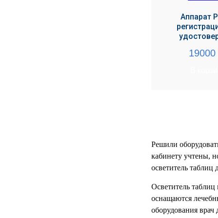
УЧЕБНЫХ
▼
УЧРЕЖДЕНИЙ
Аппарат Р
регистрац
ОРТОПЕДИЧЕСКИЙ
▼
удостове
МАГАЗИН Г.МОСКВА
1900
В корз
Решили оборудовать
кабинету учтены, н
осветитель таблиц 
Осветитель таблиц 
оснащаются лечебн
оборудования врач 