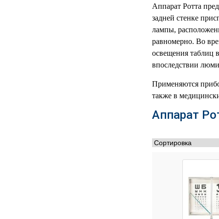
РЕАНИМАЦИОННЫЕ
Аппарат Ротта пред
задней стенке прис
ДОМАШНЯЯ
▼
лампы, расположенн
МЕДТЕХНИКА
равномерно. Во вр
освещения таблиц в
ОРТОПЕДИЯ
▼
впоследствии люми
ДИЕТОЛОГИЯ
▼
Применяются прибор
также в медицинск
КОСМЕТОЛОГИЯ
▼
Аппарат Ро
ЖЕНСКОЕ ЗДОРОВЬЕ
▼
ДЕТСКОЕ ЗДОРОВЬЕ
▼
ИНВАЛИДНАЯ
▼
ТЕХНИКА
ДИАГНОСТИКА
▼
ОРГАНИЗМА