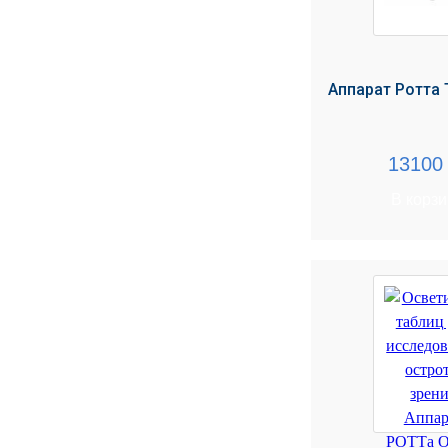
МЕДИЦИНСКИЕ
▼
ИНСТРУМЕНТЫ
ЛАБОРАТОРНАЯ
Аппарат Ротта
▼
МЕБЕЛЬ
МАССАЖНОЕ
▼
1310
ОБОРУДОВАНИЕ
В корз
ДОМАШНЯЯ
▼
ЭКОЛОГИЯ
УХОД ЗА БОЛЬНЫМИ
▼
СЕНСОРНОЕ
▼
ОБОРУДОВАНИЕ
НАГЛЯДНЫЕ ПОСОБИЯ
▼
ОБОРУДОВАНИЕ ДЛЯ