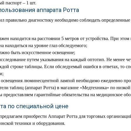
й паспорт – 1 шт.
пользования аппарата Ротта
ил правильно диагностику необходимо соблюдать определенные
жен находится на расстоянии 5 метров от устройства. При этом
а находиться на уровне глаз обследуемого;
лжно быть искусственное освещение;
исследование путем указывания на каждый оптотип. Не менее ч
аждой строке таблицы. Если обследуемый ошибся в ответах, то с
и;
о освещения люминесцентной лампой необходимо ежедневно прот
тели таблиц (аппарат Ротта) в магазине «Медтехника» по низкой 
 предоставляем гарантийные обязательства на медицинское обор
та по специальной цене
предлагаем приобрести Аппарат Ротта для торговых организаци
инской техники и оборудования.