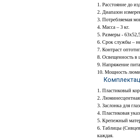
Расстояние до изд
Диапазон измерени
Потребляемая мощ
Масса – 3 кг.
Размеры - 63х52,5
Срок службы – не
Контраст оптотип
Освещенность в ц
Напряжение пита
Мощность люмин
Комплекта
Пластиковый корп
Люминесцентная 
Заслонка для глаз
Пластиковая указк
Крепежный матери
Таблицы (Сивцева
каждая.