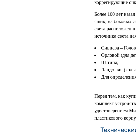
коррегирующие очк
Более 100 лет наза
ящик, на боковых с
света расположен в
источника света на
Сивцева – Голов
Орловой (для дет
Ш-типа;
Ландольта (кольц
Для определения
Перед тем, как куп
комплект устройств
удостоверением Мин
пластикового корпу
Технически