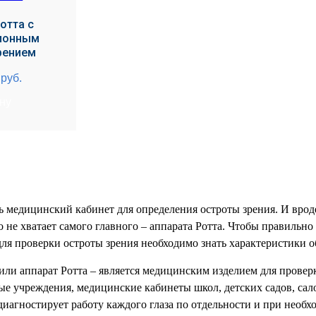
отта с
ионным
рением
0
руб.
ину
 медицинский кабинет для определения остроты зрения. И вроде
о не хватает самого главного – аппарата Ротта. Чтобы правильно
для проверки остроты зрения необходимо знать характеристики о
или аппарат Ротта – является медицинским изделием для провер
ые учреждения, медицинские кабинеты школ, детских садов, са
диагностирует работу каждого глаза по отдельности и при необх