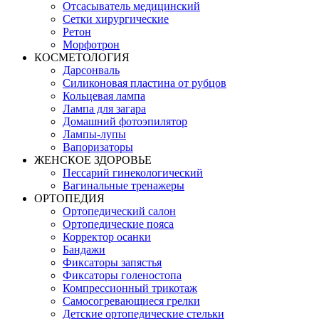
Отсасыватель медицинский
Сетки хирургические
Ретон
Морфотрон
КОСМЕТОЛОГИЯ
Дарсонваль
Силиконовая пластина от рубцов
Кольцевая лампа
Лампа для загара
Домашний фотоэпилятор
Лампы-лупы
Вапоризаторы
ЖЕНСКОЕ ЗДОРОВЬЕ
Пессарий гинекологический
Вагинальные тренажеры
ОРТОПЕДИЯ
Ортопедический салон
Ортопедические пояса
Корректор осанки
Бандажи
Фиксаторы запястья
Фиксаторы голеностопа
Компрессионный трикотаж
Самосогревающиеся грелки
Детские ортопедические стельки