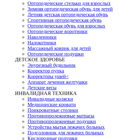
Ортопедические стельки для взрослых
Зимняя ортопедическая обувь для детей
Летняя детская ортопедическая обувь
Спортивная ортопедическая обувь
Ортопедическая обувь для взрослых
Ортопедические воротники
Наколенники
Налокотники
Массажный коврик для детей
Ортопедические подушки
ДЕТСКОЕ ЗДОРОВЬЕ
Энурезный будильник
Корректор пупка
Корректоры ушей<
Аппарат лечения желтушки
Детские весы
ИНВАЛИДНАЯ ТЕХНИКА
Инвалидные коляски
Медицинские кровати
Прикроватные столики
Противопролежневые матрасы
Противопролежневые подушки
Устройства мытья лежачих больных
Подголовник для лежачих больных
Кислородные подушки