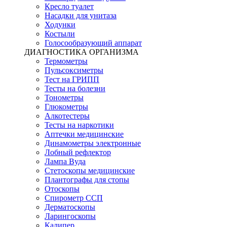
Кресло туалет
Насадки для унитаза
Ходунки
Костыли
Голосообразующий аппарат
ДИАГНОСТИКА ОРГАНИЗМА
Термометры
Пульсоксиметры
Тест на ГРИПП
Тесты на болезни
Тонометры
Глюкометры
Алкотестеры
Тесты на наркотики
Аптечки медицинские
Динамометры электронные
Лобный рефлектор
Лампа Вуда
Стетоскопы медицинские
Плантографы для стопы
Отоскопы
Спирометр ССП
Дерматоскопы
Ларингоскопы
Калипер