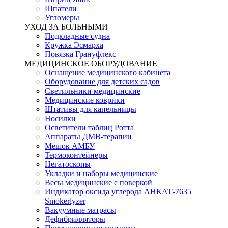
Шпатели
Угломеры
УХОД ЗА БОЛЬНЫМИ
Подкладные судна
Кружка Эсмарха
Повязка Грануфлекс
МЕДИЦИНСКОЕ ОБОРУДОВАНИЕ
Оснащение медицинского кабинета
Оборудование для детских садов
Светильники медицинские
Медицинские коврики
Штативы для капельницы
Носилки
Осветители таблиц Ротта
Аппараты ДМВ-терапии
Мешок АМБУ
Термоконтейнеры
Негатоскопы
Укладки и наборы медицинские
Весы медицинские с поверкой
Индикатор оксида углерода АНКАТ-7635
Smokerlyzer
Вакуумные матрасы
Дефибрилляторы