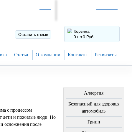
Интернет-магазин по
России
Интернет-магазин в
Н.Новгороде
8 (910) 794-80-28
+7 (831) 410-75-00
Корзина
Оставить отзыв
0 шт.
0 Руб.
вка
Статьи
О компании
Контакты
Реквизиты
ЛЕЧЕНИЕ БОЛЕЗНЕЙ
Аллергия
Безопасный для здоровья
ема с процессом
автомобиль
т дети и пожилые люди. Но
Грипп
ии осложнения после