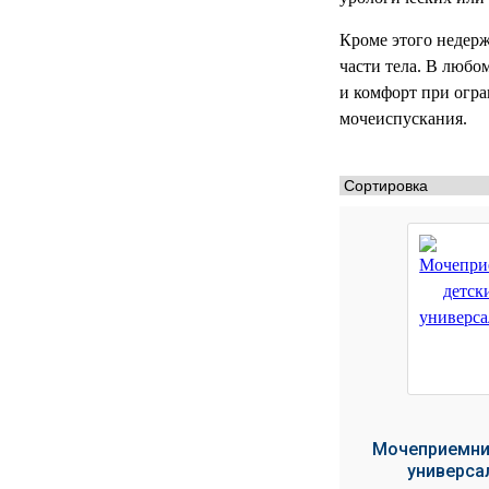
РЕАНИМАЦИОННЫЕ
Кроме этого недер
ДОМАШНЯЯ
▼
части тела. В любо
МЕДТЕХНИКА
и комфорт при огр
мочеиспускания.
ОРТОПЕДИЯ
▼
ДИЕТОЛОГИЯ
▼
КОСМЕТОЛОГИЯ
▼
ЖЕНСКОЕ ЗДОРОВЬЕ
▼
ДЕТСКОЕ ЗДОРОВЬЕ
▼
ИНВАЛИДНАЯ
▼
ТЕХНИКА
Мочеприемни
ДИАГНОСТИКА
▼
ОРГАНИЗМА
универса