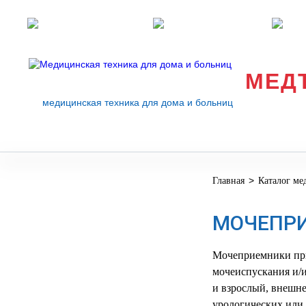
Розничные магазины
Перезвоните мне
med
МЕД
медицинская техника для дома и больниц
>
Главная
Каталог ме
МЕДИЦИНСКОЕ
▼
ОБОРУДОВАНИЕ
МОЧЕПР
ОСНАЩЕНИЕ
МЕДИЦИНСКОГО
▼
КАБИНЕТА
Мочеприемники прим
мочеиспускания и/и
МАНЕКЕНЫ
и взрослый, внешне
ТРЕНАЖЕРЫ
▼
урологических или 