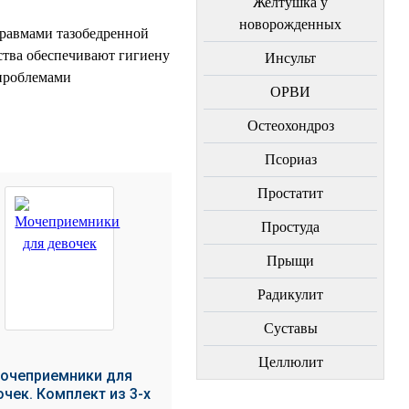
Желтушка у
новорожденных
травмами тазобедренной
тва обеспечивают гигиену
Инсульт
 проблемами
ОРВИ
Остеохондроз
Пcориаз
Простатит
Простуда
Прыщи
Радикулит
Суставы
Целлюлит
очеприемники для
чек. Комплект из 3-х