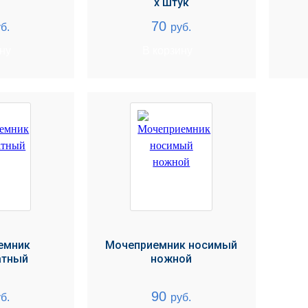
х штук
70
б.
руб.
ину
В корзину
емник
Мочеприемник носимый
атный
ножной
90
б.
руб.