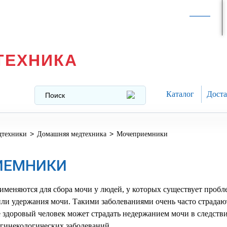
Интернет-магазин в
Москве
texnika@mail.ru
8 (499) 391-37-29
ТЕХНИКА
Каталог
Доста
>
>
дтехники
Домашняя медтехника
Мочеприемники
ИЕМНИКИ
еняются для сбора мочи у людей, у которых существует пробл
ли удержания мочи. Такими заболеваниями очень часто страдаю
 здоровый человек может страдать недержанием мочи в следств
гинекологических заболеваний.