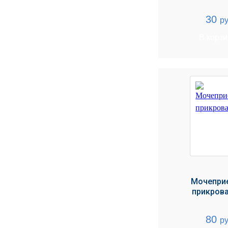
МЕДИЦИНСКИЕ
▼
30
ру
ИНСТРУМЕНТЫ
В корз
ЛАБОРАТОРНАЯ
▼
МЕБЕЛЬ
МАССАЖНОЕ
▼
ОБОРУДОВАНИЕ
ДОМАШНЯЯ
▼
ЭКОЛОГИЯ
УХОД ЗА БОЛЬНЫМИ
▼
СЕНСОРНОЕ
▼
ОБОРУДОВАНИЕ
Мочепри
прикров
НАГЛЯДНЫЕ ПОСОБИЯ
▼
80
ОБОРУДОВАНИЕ ДЛЯ
ру