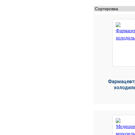
МЕДИЦИНСКИЕ
▼
ИНСТРУМЕНТЫ
ЛАБОРАТОРНАЯ
▼
МЕБЕЛЬ
МАССАЖНОЕ
▼
ОБОРУДОВАНИЕ
ДОМАШНЯЯ
▼
ЭКОЛОГИЯ
Фармацевт
УХОД ЗА БОЛЬНЫМИ
▼
холодил
СЕНСОРНОЕ
▼
ОБОРУДОВАНИЕ
НАГЛЯДНЫЕ ПОСОБИЯ
▼
ОБОРУДОВАНИЕ ДЛЯ