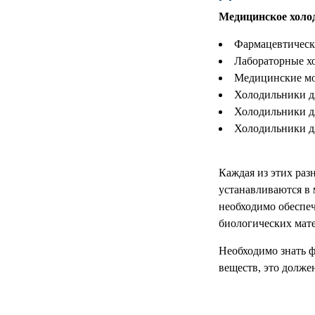
РЕАНИМАЦИОННЫЕ
Медицинское холод
ДОМАШНЯЯ
▼
Фармацевтическ
МЕДТЕХНИКА
Лабораторные х
Медицинские м
ОРТОПЕДИЯ
▼
Холодильники д
Холодильники д
ДИЕТОЛОГИЯ
▼
Холодильники д
КОСМЕТОЛОГИЯ
▼
Каждая из этих раз
ЖЕНСКОЕ ЗДОРОВЬЕ
▼
устанавливаются в м
необходимо обеспеч
ДЕТСКОЕ ЗДОРОВЬЕ
▼
биологических мате
ИНВАЛИДНАЯ
Необходимо знать ф
▼
ТЕХНИКА
веществ, это долже
ДИАГНОСТИКА
▼
ОРГАНИЗМА