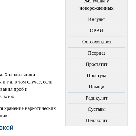
Желтушка у
новорожденных
Инсульт
ОРВИ
Остеохондроз
Пcориаз
Простатит
ия. Холодильники
Простуда
и т.д. в том случае, если
Прыщи
ования проб и
ельсию.
Радикулит
ся хранение наркотических
Суставы
ник.
Целлюлит
вкой