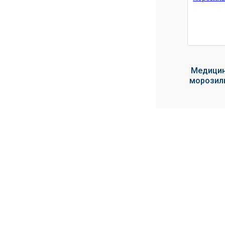
УЧЕБНЫХ
▼
УЧРЕЖДЕНИЙ
ОРТОПЕДИЧЕСКИЙ
▼
МАГАЗИН Г.МОСКВА
Медицин
морозил