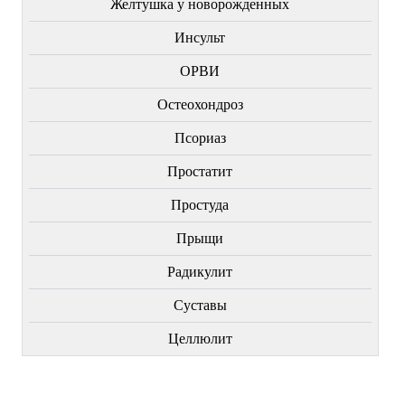
Желтушка у новорожденных
Инсульт
ОРВИ
Остеохондроз
Пcориаз
Простатит
Простуда
Прыщи
Радикулит
Суставы
Целлюлит
НОВИНКИ