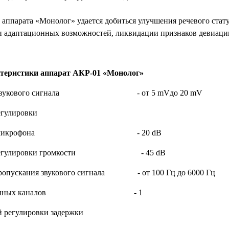
аппарата «Монолог» удается добиться улучшения речевого стат
 адаптационных возможностей, ликвидации признаков девиаци
ктеристики аппарат АКР-01 «Монолог»
ого звукового сигнала - от 5 mVдо 20 mV
егулировки
ьности микрофона - 20 dB
ой регулировки громкости - 45 dB
 пропускания звукового сигнала - от 100 Гц до 6000 Гц
 телефонных каналов - 1
й регулировки задержки