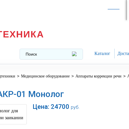
Интернет-магазин в
Москве
texnika@mail.ru
8 (499) 391-37-29
ТЕХНИКА
Каталог
Доста
>
>
>
дтехники
Медицинское оборудование
Аппараты коррекции речи
АКР-01 Монолог
Цена:
24700
руб.
В корзину