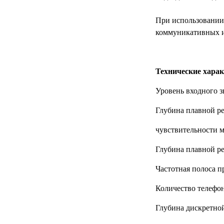
МЕДИЦИНСКИЕ
▼
При использовании 
ИНСТРУМЕНТЫ
коммуникативных и
ЛАБОРАТОРНАЯ
▼
МЕБЕЛЬ
Технические хара
МАССАЖНОЕ
▼
ОБОРУДОВАНИЕ
Уровень входн
ДОМАШНЯЯ
Глубина плавной р
▼
ЭКОЛОГИЯ
чувствител
УХОД ЗА БОЛЬНЫМИ
▼
Глубина плавн
СЕНСОРНОЕ
▼
Частотная полоса
ОБОРУДОВАНИЕ
Количество
НАГЛЯДНЫЕ ПОСОБИЯ
▼
Глубина дискретно
ОБОРУДОВАНИЕ ДЛЯ