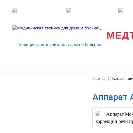
Розничные магазины
Перезвоните мне
med
МЕД
медицинская техника для дома и больниц
>
Главная
Каталог ме
МЕДИЦИНСКОЕ
▼
ОБОРУДОВАНИЕ
Аппарат 
ОСНАЩЕНИЕ
МЕДИЦИНСКОГО
▼
КАБИНЕТА
МАНЕКЕНЫ
ТРЕНАЖЕРЫ
▼