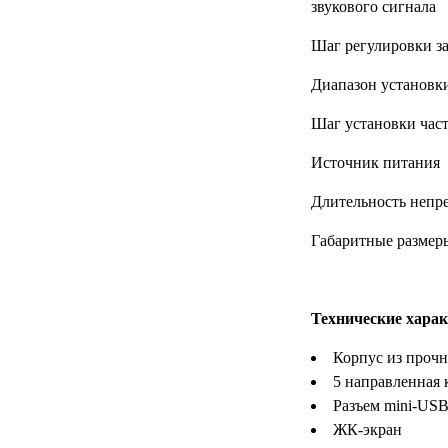
УЧЕБНЫХ
▼
звукового
УЧРЕЖДЕНИЙ
Шаг регулировки з
ОРТОПЕДИЧЕСКИЙ
▼
МАГАЗИН Г.МОСКВА
Диапазон устано
Шаг установк
Источник 
Длительность не
Габаритные
Технические харак
Корпус из прочн
5 направленная 
Разъем mini-USB
ЖК-экран