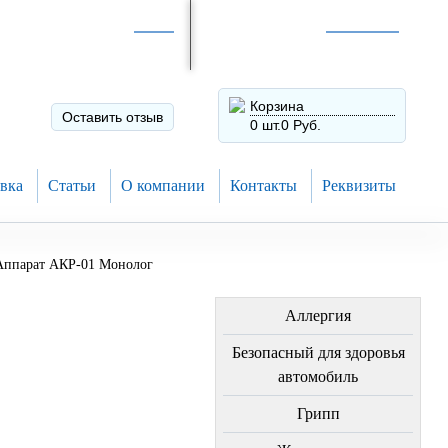
Интернет-магазин по
России
Интернет-магазин в
Н.Новгороде
8 (910) 794-80-28
+7 (831) 410-75-00
Корзина
Оставить отзыв
0 шт.
0 Руб.
вка
Статьи
О компании
Контакты
Реквизиты
Аппарат АКР-01 Монолог
ЛЕЧЕНИЕ БОЛЕЗНЕЙ
Аллергия
Безопасный для здоровья
автомобиль
Грипп