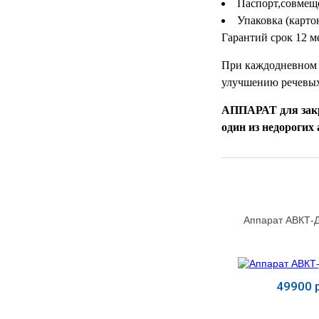
Паспорт,совмещ
Упаковка (карто
Гарантий срок 12 м
При каждодневном 
улучшению речевых
АППАРАТ для закр
один из недороги
Аппарат АВКТ-Д
49900 р