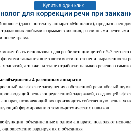
Купить в один клик
нолог для коррекции речи при заикан
нолог» (далее по тексту аппарат «Монолог»), предназначен дл
 страдающих любыми формами заикания, различными речевыми р
и после травм.
может быть использован для реабилитации детей с 5-7 летнего в
формами заикания вне зависимости от степени выраженности ре
ах занятий, а также на этапе отработки навыков речевого самоко
ые объединены 4 различных аппарата:
троенный на эффекте заглушения собственной речи «белый шум»
спроизводящий речь с определенной задержкой, создающей эффек
 аппарат, позволяющий воспроизводить собственную речь в ус
ствующий формированию темпо-ритмических навыков
е функции, объединенные в одном аппарате, позволяют исполь
, одновременно варьируя их и объединяя.