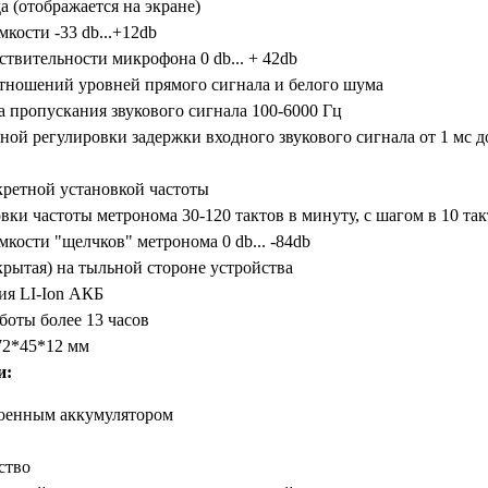
а (отображается на экране)
кости -33 db...+12db
ствительности микрофона 0 db... + 42db
тношений уровней прямого сигнала и белого шума
а пропускания звукового сигнала 100-6000 Гц
ной регулировки задержки входного звукового сигнала от 1 мс до
ретной установкой частоты
вки частоты метронома 30-120 тактов в минуту, с шагом в 10 та
мкости "щелчков" метронома 0 db... -84db
крытая) на тыльной стороне устройства
ия LI-Ion АКБ
боты более 13 часов
72*45*12 мм
и:
роенным аккумулятором
ство