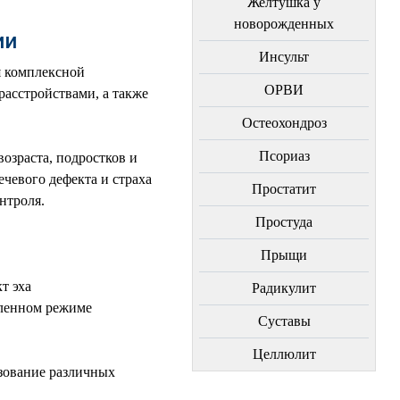
Желтушка у
новорожденных
ии
Инсульт
я комплексной
ОРВИ
асстройствами, а также
Остеохондроз
Пcориаз
озраста, подростков и
чевого дефекта и страха
Простатит
нтроля.
Простуда
Прыщи
т эха
Радикулит
иленном режиме
Суставы
Целлюлит
зование различных