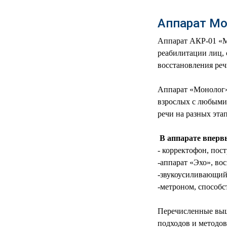
РЕАНИМАЦИОННЫЕ
Аппарат Мо
ДОМАШНЯЯ
▼
МЕДТЕХНИКА
Аппарат АКР-01 «Мо
реабилитации лиц,
ОРТОПЕДИЯ
▼
восстановления реч
ДИЕТОЛОГИЯ
▼
Аппарат «Монолог» 
взрослых с любыми 
КОСМЕТОЛОГИЯ
▼
речи на разных этап
ЖЕНСКОЕ ЗДОРОВЬЕ
▼
В аппарате вперв
- корректофон, пос
ДЕТСКОЕ ЗДОРОВЬЕ
▼
-аппарат «Эхо», во
-звукоусиливающий
ИНВАЛИДНАЯ
▼
ТЕХНИКА
-метроном, способ
ДИАГНОСТИКА
Перечисленные выш
▼
ОРГАНИЗМА
подходов и методов