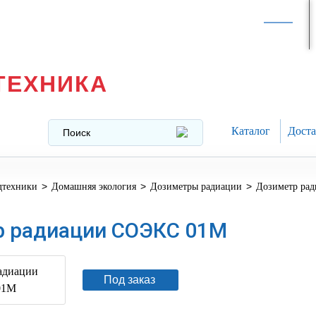
Интернет-магазин в
Москве
texnika@mail.ru
8 (499) 391-37-29
ТЕХНИКА
Каталог
Доста
>
>
>
дтехники
Домашняя экология
Дозиметры радиации
Дозиметр ра
 радиации СОЭКС 01М
Под заказ