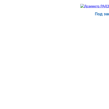
МЕДИЦИНСКИЕ
▼
ИНСТРУМЕНТЫ
Под за
ЛАБОРАТОРНАЯ
Купит
▼
МЕБЕЛЬ
МАССАЖНОЕ
▼
ОБОРУДОВАНИЕ
ДОМАШНЯЯ
▼
ЭКОЛОГИЯ
УХОД ЗА БОЛЬНЫМИ
▼
СЕНСОРНОЕ
▼
ОБОРУДОВАНИЕ
НАГЛЯДНЫЕ ПОСОБИЯ
▼
ОБОРУДОВАНИЕ ДЛЯ