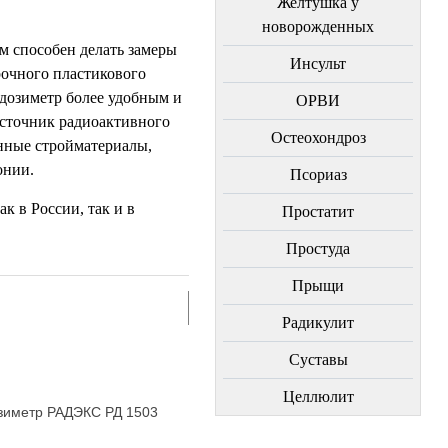
Желтушка у
новорожденных
 способен делать замеры
Инсульт
рочного пластикового
дозиметр более удобным и
ОРВИ
источник радиоактивного
Остеохондроз
енные стройматериалы,
онии.
Пcориаз
к в России, так и в
Простатит
Простуда
Прыщи
Радикулит
Суставы
Целлюлит
зиметр РАДЭКС РД 1503