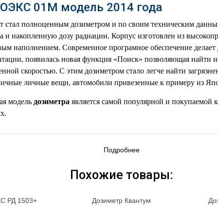
ОЭКС 01М модель 2014 года
т стал полноценным дозиметром и по своим техническим данным
 и накопленную дозу радиации. Корпус изготовлен из высокоп
вым наполнением. Современное програмное обеспечение делает 
атации, появилась новая функция «Поиск» позволяющая найти 
енной скоростью. С этим дозиметром стало легче найти загрязн
зличные личные вещи, автомобили привезенные к примеру из Яп
ная модель
дозиметра
является самой популярной и покупаемой ка
х.
Подробнее
Похожие товары:
С РД 1503+
Дозиметр Квантум
До