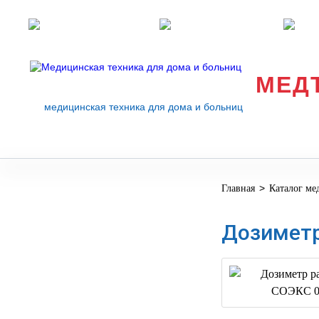
Розничные магазины
Перезвоните мне
med
МЕД
медицинская техника для дома и больниц
>
Главная
Каталог ме
МЕДИЦИНСКОЕ
▼
ОБОРУДОВАНИЕ
Дозиметр
ОСНАЩЕНИЕ
МЕДИЦИНСКОГО
▼
КАБИНЕТА
МАНЕКЕНЫ
ТРЕНАЖЕРЫ
▼