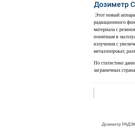
РЕАНИМАЦИОННЫЕ
Дозиметр С
ДОМАШНЯЯ
Этот новый аппара
▼
МЕДТЕХНИКА
радиационного фона
материала с резино
ОРТОПЕДИЯ
▼
понятным в эксплу
излучения с увелич
ДИЕТОЛОГИЯ
▼
металлопрокат, ра
КОСМЕТОЛОГИЯ
▼
По статистике дан
заграничных страна
ЖЕНСКОЕ ЗДОРОВЬЕ
▼
ДЕТСКОЕ ЗДОРОВЬЕ
▼
ИНВАЛИДНАЯ
▼
ТЕХНИКА
Дозиметр РАДЭК
ДИАГНОСТИКА
▼
ОРГАНИЗМА