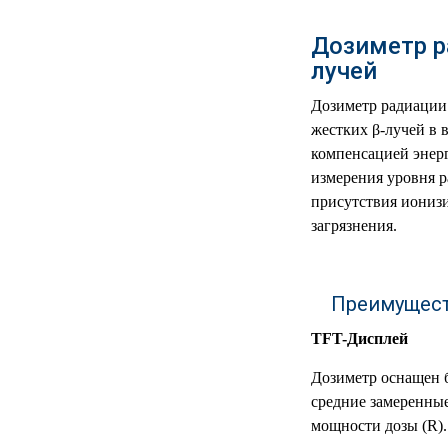
РЕАНИМАЦИОННЫЕ
Дозиметр р
ДОМАШНЯЯ
▼
лучей
МЕДТЕХНИКА
Дозиметр радиации 
ОРТОПЕДИЯ
▼
жестких β-лучей в в
компенсацией энер
ДИЕТОЛОГИЯ
▼
измерения уровня р
присутствия иониз
КОСМЕТОЛОГИЯ
▼
загрязнения.
ЖЕНСКОЕ ЗДОРОВЬЕ
▼
Преимущес
ДЕТСКОЕ ЗДОРОВЬЕ
▼
TFT-Дисплей
ИНВАЛИДНАЯ
▼
ТЕХНИКА
Дозиметр оснащен б
средние замеренные
ДИАГНОСТИКА
▼
мощности дозы (R).
ОРГАНИЗМА