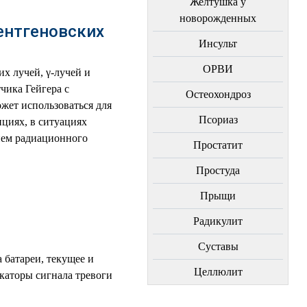
Желтушка у
новорожденных
ентгеновских
Инсульт
ОРВИ
х лучей, γ-лучей и
чика Гейгера с
Остеохондроз
жет использоваться для
Пcориаз
нциях, в ситуациях
нем радиационного
Простатит
Простуда
Прыщи
Радикулит
Суставы
 батареи, текущее и
Целлюлит
икаторы сигнала тревоги