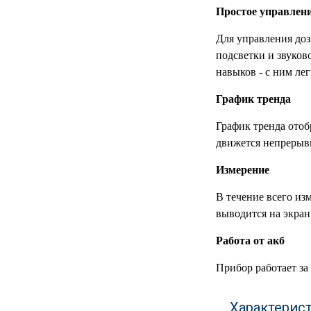
Простое управлен
МЕДИЦИНСКИЕ
▼
ИНСТРУМЕНТЫ
Для управления доз
подсветки и звуков
ЛАБОРАТОРНАЯ
▼
навыков - с ним ле
МЕБЕЛЬ
График тренда
МАССАЖНОЕ
▼
ОБОРУДОВАНИЕ
График тренда ото
движется непрерывн
ДОМАШНЯЯ
▼
ЭКОЛОГИЯ
Измерение
УХОД ЗА БОЛЬНЫМИ
▼
В течение всего из
выводится на экран
СЕНСОРНОЕ
▼
ОБОРУДОВАНИЕ
Работа от акб
Прибор работает за
НАГЛЯДНЫЕ ПОСОБИЯ
▼
ОБОРУДОВАНИЕ ДЛЯ
Характерис