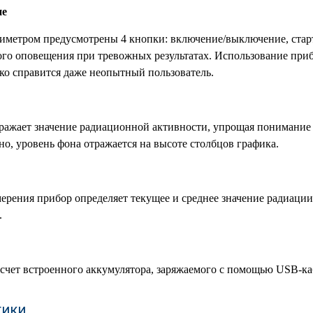
ие
иметром предусмотрены 4 кнопки: включение/выключение, старт
ого оповещения при тревожных результатах. Использование приб
гко справится даже неопытный пользователь.
бражает значение радиационной активности, упрощая понимание
о, уровень фона отражается на высоте столбцов графика.
мерения прибор определяет текущее и среднее значение радиации.
.
 счет встроенного аккумулятора, заряжаемого с помощью USB-ка
тики