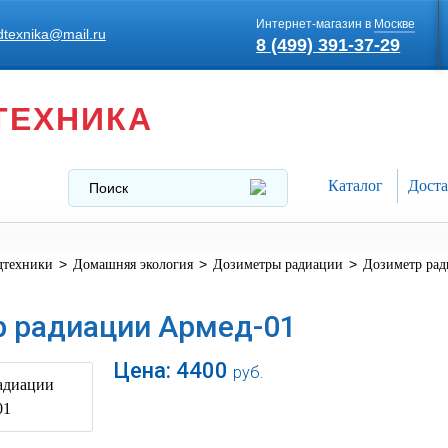
Интернет-магазин в
Москве
texnika@mail.ru
8 (499) 391-37-29
ТЕХНИКА
Каталог
Доста
>
>
>
дтехники
Домашняя экология
Дозиметры радиации
Дозиметр рад
 радиации Армед-01
Цена:
4400
руб.
В корзину