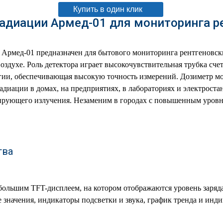
Купить в один клик
адиации Армед-01 для мониторинга р
Армед-01 предназначен для бытового мониторинга рентгеновски
оздухе. Роль детектора играет высокочувствительная трубка счет
гии, обеспечивающая высокую точность измерений. Дозиметр мо
адиации в домах, на предприятиях, в лабораториях и электроста
ирующего излучения. Незаменим в городах с повышенным уров
тва
ольшим TFT-дисплеем, на котором отображаются уровень заряда
 значения, индикаторы подсветки и звука, график тренда и инд