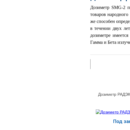
РЕАНИМАЦИОННЫЕ
Дозиметр SMG-2 пр
ДОМАШНЯЯ
товаров народного
▼
МЕДТЕХНИКА
же способен опред
в течении двух ле
ОРТОПЕДИЯ
▼
дозиметре имеется
Гамма и Бета излуч
ДИЕТОЛОГИЯ
▼
КОСМЕТОЛОГИЯ
▼
ЖЕНСКОЕ ЗДОРОВЬЕ
▼
ДЕТСКОЕ ЗДОРОВЬЕ
▼
Дозиметр РАДЭК
ИНВАЛИДНАЯ
▼
ТЕХНИКА
ДИАГНОСТИКА
Под за
▼
ОРГАНИЗМА