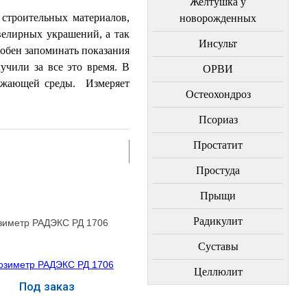
Желтушка у
строительных материалов,
новорожденных
велирных украшений, а так
Инсульт
обен запоминать показания
учили за все это время.
В
ОРВИ
кружающей среды.
Измеряет
Остеохондроз
Пcориаз
Простатит
Простуда
Прыщи
Радикулит
зиметр РАДЭКС РД 1706
Суставы
Целлюлит
Под заказ