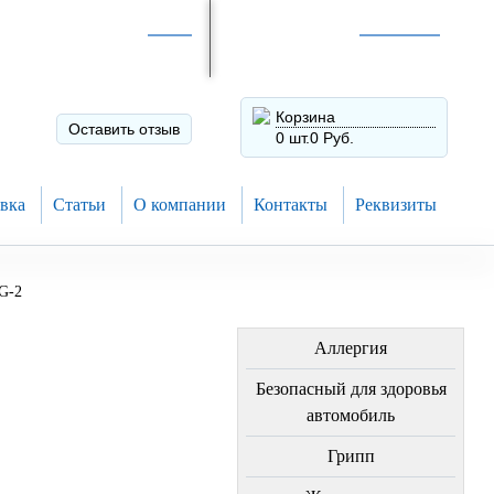
Интернет-магазин по
России
Интернет-магазин в
Н.Новгороде
8 (910) 794-80-28
+7 (831) 410-75-00
Корзина
Оставить отзыв
0 шт.
0 Руб.
вка
Статьи
О компании
Контакты
Реквизиты
G-2
ЛЕЧЕНИЕ БОЛЕЗНЕЙ
Аллергия
Безопасный для здоровья
автомобиль
Грипп