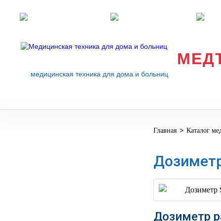
Розничные магазины
Перезвоните мне
med
МЕД
медицинская техника для дома и больниц
>
Главная
Каталог ме
МЕДИЦИНСКОЕ
▼
ОБОРУДОВАНИЕ
Дозимет
ОСНАЩЕНИЕ
МЕДИЦИНСКОГО
▼
КАБИНЕТА
МАНЕКЕНЫ
Дозиметр р
ТРЕНАЖЕРЫ
▼