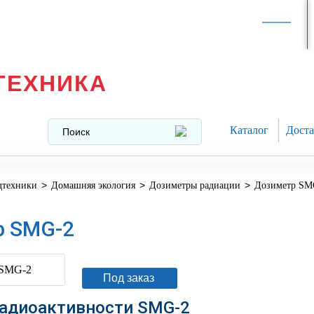
Интернет-магазин в
Москве
texnika@mail.ru
8 (499) 391-37-29
ТЕХНИКА
Каталог
Доста
>
>
>
дтехники
Домашняя экология
Дозиметры радиации
Дозиметр SM
р SMG-2
Под заказ
адиоактивности SMG-2