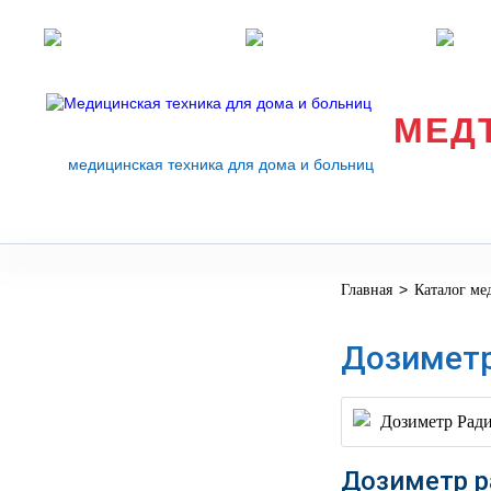
Розничные магазины
Перезвоните мне
med
МЕД
медицинская техника для дома и больниц
>
Главная
Каталог ме
МЕДИЦИНСКОЕ
▼
ОБОРУДОВАНИЕ
Дозиметр
ОСНАЩЕНИЕ
МЕДИЦИНСКОГО
▼
КАБИНЕТА
МАНЕКЕНЫ
Дозиметр р
ТРЕНАЖЕРЫ
▼