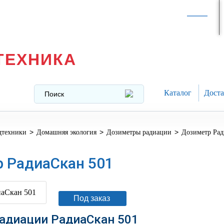
Интернет-магазин в
Москве
texnika@mail.ru
8 (499) 391-37-29
ТЕХНИКА
Каталог
Доста
>
>
>
дтехники
Домашняя экология
Дозиметры радиации
Дозиметр Рад
 РадиаСкан 501
Под заказ
адиации РадиаСкан 501