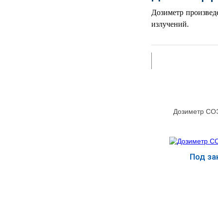
РЕАНИМАЦИОННЫЕ
Дозиметр произвед
ДОМАШНЯЯ
излучений.
▼
МЕДТЕХНИКА
ОРТОПЕДИЯ
▼
ДИЕТОЛОГИЯ
▼
КОСМЕТОЛОГИЯ
▼
Дозиметр СО
ЖЕНСКОЕ ЗДОРОВЬЕ
▼
ДЕТСКОЕ ЗДОРОВЬЕ
▼
Под за
ИНВАЛИДНАЯ
▼
ТЕХНИКА
Купит
ДИАГНОСТИКА
▼
ОРГАНИЗМА