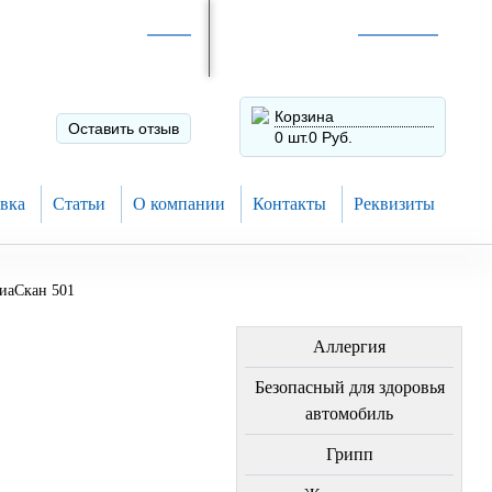
Интернет-магазин по
России
Интернет-магазин в
Н.Новгороде
8 (910) 794-80-28
+7 (831) 410-75-00
Корзина
Оставить отзыв
0 шт.
0 Руб.
вка
Статьи
О компании
Контакты
Реквизиты
иаСкан 501
ЛЕЧЕНИЕ БОЛЕЗНЕЙ
Аллергия
Безопасный для здоровья
автомобиль
Грипп