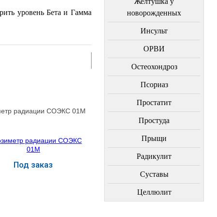
Желтушка у
рить уровень Бета и Гамма
новорожденных
Инсульт
ОРВИ
Остеохондроз
Пcориаз
Простатит
метр радиации СОЭКС 01М
Простуда
Прыщи
Радикулит
Под заказ
Суставы
Купить
Целлюлит