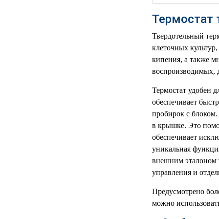
РЕАНИМАЦИОННЫЕ
Термостат
ДОМАШНЯЯ
▼
МЕДТЕХНИКА
Твердотельный терм
клеточных культур,
ОРТОПЕДИЯ
▼
кипения, а также м
воспроизводимых, д
ДИЕТОЛОГИЯ
▼
Термостат удобен 
КОСМЕТОЛОГИЯ
▼
обеспечивает быстр
пробирок с блоком
ЖЕНСКОЕ ЗДОРОВЬЕ
▼
в крышке. Это помо
обеспечивает искл
ДЕТСКОЕ ЗДОРОВЬЕ
▼
уникальная функция
внешним эталоном т
ИНВАЛИДНАЯ
управления и отде
▼
ТЕХНИКА
Предусмотрено бол
ДИАГНОСТИКА
можно использовать
▼
ОРГАНИЗМА