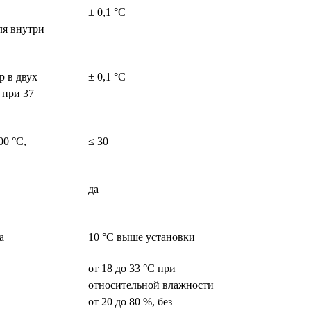
± 0,1 °C
ля внутри
р в двух
± 0,1 °C
 при 37
00 °C,
≤ 30
да
а
10 °C выше установки
от 18 до 33 °C при
относительной влажности
от 20 до 80 %, без