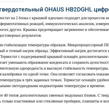
 твердотельный OHAUS HB2DGHL цифр
остат на 2 блока с крышкой идеально подходит для процессов 
 ферментативных реакций, иммунологических анализов, измерен
ногих других. Крышка предотвращает загрязнение и обеспечива
остоверных результатов.
для стабилизации температуры образцов. Микропроцессорный П
ый и точный нагрев образца. Эффективный нагрев достигается з
. Термостат с подогреваемой крышкой оснащён дополнительным
гает уменьшить образование конденсата и сохранить целостност
ючительную однородность и высокую стабильность температуры
 калибровки по одной точке. Она позволяет согласовать показан
емпературы в трёх заданных точках. Термостат оснащён удобн
льными светодиодными индикаторами температуры и времени.
ее 40 типов дополнительных сменных модульных блоков. С тве
 только пластиковые или стеклянные пробирки, планшеты и кол