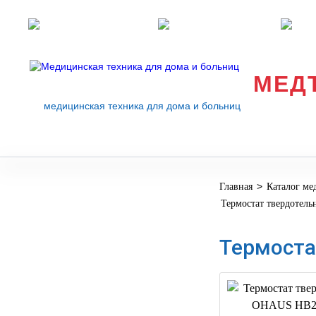
Розничные магазины
Перезвоните мне
med
МЕД
медицинская техника для дома и больниц
>
Главная
Каталог ме
МЕДИЦИНСКОЕ
▼
Термостат твердоте
ОБОРУДОВАНИЕ
ОСНАЩЕНИЕ
Термоста
МЕДИЦИНСКОГО
▼
КАБИНЕТА
МАНЕКЕНЫ
ТРЕНАЖЕРЫ
▼