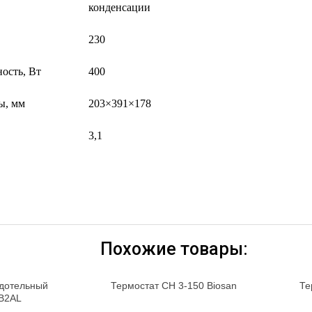
конденсации
230
ость, Вт
400
ы, мм
203×391×178
3,1
Похожие товары:
рдотельный
Термостат CH 3-150 Biosan
Те
B2AL