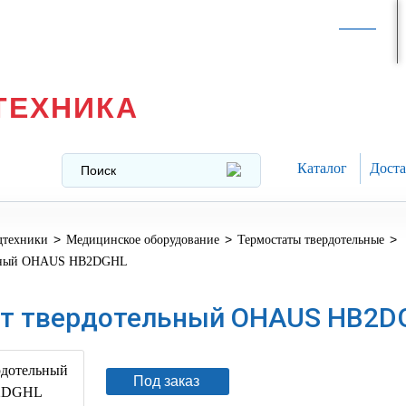
Интернет-магазин в
Москве
texnika@mail.ru
8 (499) 391-37-29
ТЕХНИКА
Каталог
Доста
>
>
>
дтехники
Медицинское оборудование
Термостаты твердотельные
льный OHAUS HB2DGHL
т твердотельный OHAUS HB2D
Под заказ