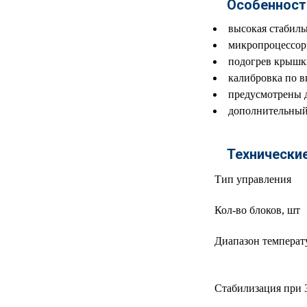
Особенност
МЕДИЦИНСКИЕ
▼
высокая стабиль
ИНСТРУМЕНТЫ
микропроцессор
ЛАБОРАТОРНАЯ
подогрев крышки
▼
МЕБЕЛЬ
калибровка по 
предусмотрены 
МАССАЖНОЕ
▼
дополнительный
ОБОРУДОВАНИЕ
ДОМАШНЯЯ
▼
Технически
ЭКОЛОГИЯ
Тип управления
УХОД ЗА БОЛЬНЫМИ
▼
Кол-во блоков, шт
СЕНСОРНОЕ
▼
ОБОРУДОВАНИЕ
Диапазон температ
НАГЛЯДНЫЕ ПОСОБИЯ
▼
Стабилизация при 
ОБОРУДОВАНИЕ ДЛЯ