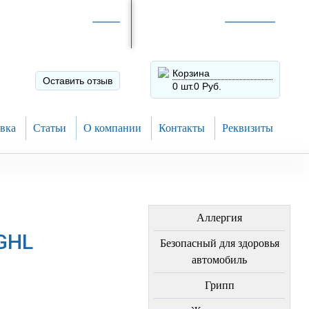
Интернет-магазин по
России
Интернет-магазин в
Н.Новгороде
8 (910) 794-80-28
+7 (831) 410-75-00
Корзина
Оставить отзыв
0 шт.
0 Руб.
вка
Статьи
О компании
Контакты
Реквизиты
ЛЕЧЕНИЕ БОЛЕЗНЕЙ
Аллергия
GHL
Безопасный для здоровья
автомобиль
Грипп