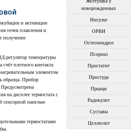
Желтушка у
новорожденных
овой
Инсульт
инкубации и активации
ия точек плавления и
ОРВИ
ет получение
Остеохондроз
Пcориаз
ИД-регулятор температуры
а счёт плотного контакта
Простатит
 нагревательным элементом
Простуда
ь образца. Прибор
. Предусмотрена
Прыщи
ия на дисплее термостата с
Радикулит
ой сенсорной панелью
Суставы
рдотельными термостатами
Целлюлит
бы.