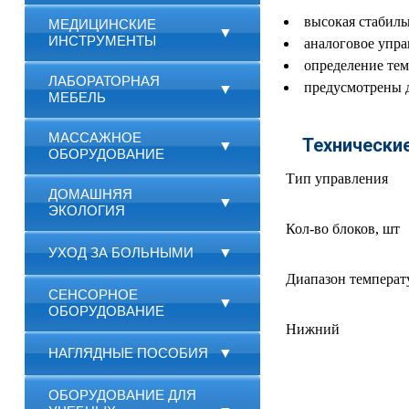
высокая стабиль
МЕДИЦИНСКИЕ
▼
ИНСТРУМЕНТЫ
аналоговое упра
определение те
ЛАБОРАТОРНАЯ
предусмотрены 
▼
МЕБЕЛЬ
МАССАЖНОЕ
Технически
▼
ОБОРУДОВАНИЕ
Тип управления
ДОМАШНЯЯ
▼
ЭКОЛОГИЯ
Кол-во блоков, шт
УХОД ЗА БОЛЬНЫМИ
▼
Диапазон температ
СЕНСОРНОЕ
▼
ОБОРУДОВАНИЕ
Нижний
НАГЛЯДНЫЕ ПОСОБИЯ
▼
ОБОРУДОВАНИЕ ДЛЯ