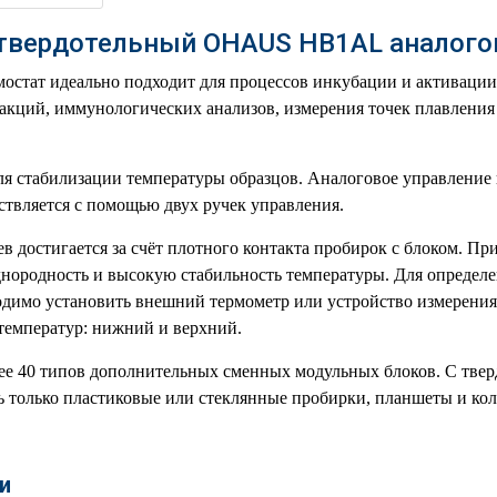
твердотельный OHAUS HB1AL аналог
остат идеально подходит для процессов инкубации и активации
кций, иммунологических анализов, измерения точек плавления 
ля стабилизации температуры образцов. Аналоговое управление
твляется с помощью двух ручек управления.
 достигается за счёт плотного контакта пробирок с блоком. Пр
нородность и высокую стабильность температуры. Для определе
одимо установить внешний термометр или устройство измерения
температур: нижний и верхний.
ее 40 типов дополнительных сменных модульных блоков. С тве
 только пластиковые или стеклянные пробирки, планшеты и кол
и