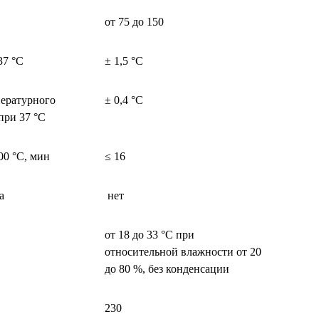
от 75 до 150
37 °C
± 1,5 °C
ературного
± 0,4 °C
при 37 °C
00 °C, мин
≤ 16
а
нет
от 18 до 33 °C при
относительной влажности от 20
до 80 %, без конденсации
230