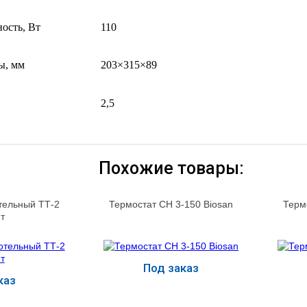
ость, Вт
110
ы, мм
203×315×89
2,5
Похожие товары:
тельный ТТ-2
Термостат CH 3-150 Biosan
Терм
т
Под заказ
каз
ь
Купить