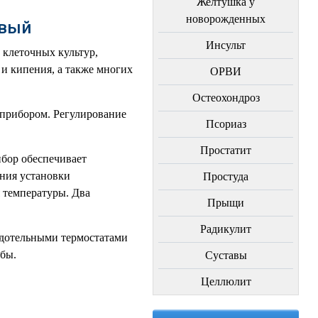
Желтушка у
новорожденных
овый
Инсульт
 клеточных культур,
и кипения, а также многих
ОРВИ
Остеохондроз
 прибором. Регулирование
Пcориаз
Простатит
ибор обеспечивает
ния установки
Простуда
 температуры. Два
Прыщи
Радикулит
рдотельными термостатами
бы.
Суставы
Целлюлит