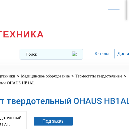
Интернет-магазин в
Москве
texnika@mail.ru
8 (499) 391-37-29
ТЕХНИКА
Каталог
Доста
>
>
>
дтехники
Медицинское оборудование
Термостаты твердотельные
льный OHAUS HB1AL
т твердотельный OHAUS HB1A
Под заказ