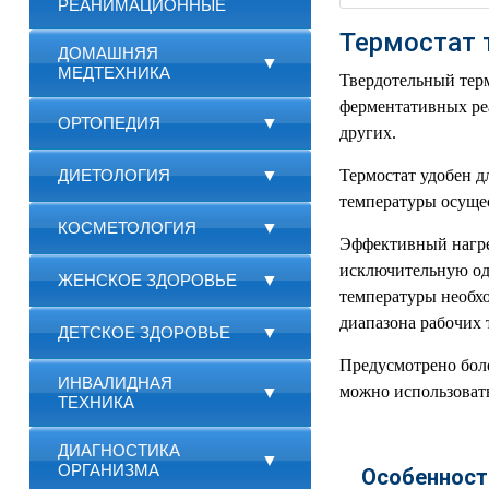
РЕАНИМАЦИОННЫЕ
Термостат 
ДОМАШНЯЯ
▼
МЕДТЕХНИКА
Твердотельный терм
ферментативных реа
ОРТОПЕДИЯ
▼
других.
ДИЕТОЛОГИЯ
▼
Термостат удобен д
температуры осущес
КОСМЕТОЛОГИЯ
▼
Эффективный нагрев
исключительную од
ЖЕНСКОЕ ЗДОРОВЬЕ
▼
температуры необх
диапазона рабочих 
ДЕТСКОЕ ЗДОРОВЬЕ
▼
Предусмотрено бол
ИНВАЛИДНАЯ
можно использовать
▼
ТЕХНИКА
ДИАГНОСТИКА
▼
ОРГАНИЗМА
Особенност