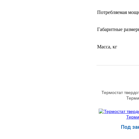
Потребляемая мощн
Габаритные размер
Масса, кг
Термостат твердо
Терми
Под за
Купит