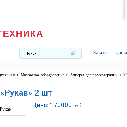
Интернет-магазин в
Москве
texnika@mail.ru
8 (499) 391-37-29
ТЕХНИКА
Каталог
Доста
>
>
>
дтехники
Массажное оборудование
Аппарат для прессотерапии
М
«Рукав» 2 шт
Цена:
170000
руб.
В корзину