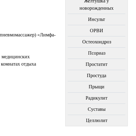
Желтушка у
новорожденных
Инсульт
ОРВИ
(пневмомассажер) «Лимфа-
Остеохондроз
Пcориаз
в медицинских
 комнатах отдыха
Простатит
Простуда
Прыщи
Радикулит
Суставы
Целлюлит