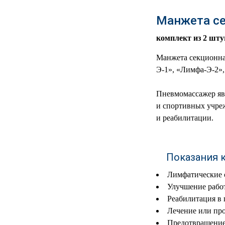
РЕАНИМАЦИОННЫЕ
Манжета се
ДОМАШНЯЯ
▼
МЕДТЕХНИКА
комплект из 2 шту
ОРТОПЕДИЯ
▼
Манжета секционна
Э-1», «Лимфа-Э-2»,
ДИЕТОЛОГИЯ
▼
Пневмомассажер яв
КОСМЕТОЛОГИЯ
▼
и спортивных учреж
и реабилитации.
ЖЕНСКОЕ ЗДОРОВЬЕ
▼
ДЕТСКОЕ ЗДОРОВЬЕ
▼
Показания 
Лимфатические 
ИНВАЛИДНАЯ
▼
ТЕХНИКА
Улучшение рабо
Реабилитация в
ДИАГНОСТИКА
Лечение или про
▼
ОРГАНИЗМА
Предотвращениe