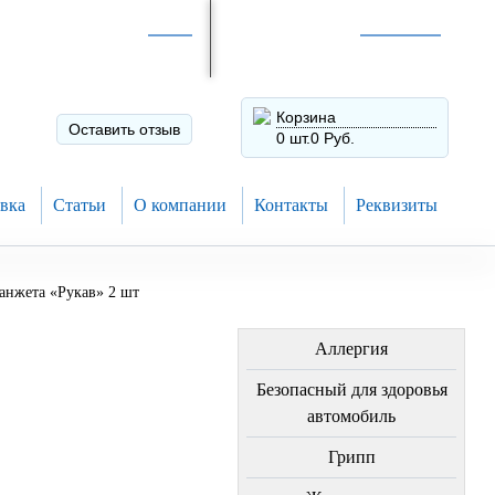
Интернет-магазин по
России
Интернет-магазин в
Н.Новгороде
8 (910) 794-80-28
+7 (831) 410-75-00
Корзина
Оставить отзыв
0 шт.
0 Руб.
вка
Статьи
О компании
Контакты
Реквизиты
анжета «Рукав» 2 шт
ЛЕЧЕНИЕ БОЛЕЗНЕЙ
Аллергия
Безопасный для здоровья
автомобиль
Грипп