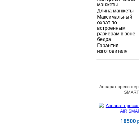
УЧЕБНЫХ
▼
манжеты
УЧРЕЖДЕНИЙ
Длина манжеты
Максимальный
ОРТОПЕДИЧЕСКИЙ
охват по
▼
МАГАЗИН Г.МОСКВА
встроенным
разиерам в зоне
бедра
Гарантия
изготовителя
Аппарат прессотер
SMART
18500 р
Купит