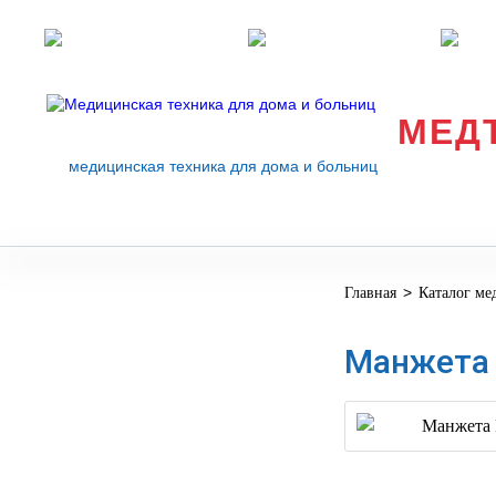
Розничные магазины
Перезвоните мне
med
МЕД
медицинская техника для дома и больниц
>
Главная
Каталог ме
МЕДИЦИНСКОЕ
▼
ОБОРУДОВАНИЕ
Манжета 
ОСНАЩЕНИЕ
МЕДИЦИНСКОГО
▼
КАБИНЕТА
МАНЕКЕНЫ
ТРЕНАЖЕРЫ
▼