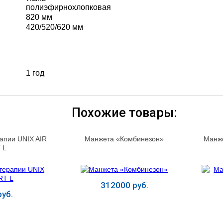
полиэфирнохлопковая
820 мм
420/520/620 мм
1 год
Похожие товары:
апии UNIX AIR
Манжета «Комбинезон»
Манже
 L
312000 руб.
уб.
ь
Купить