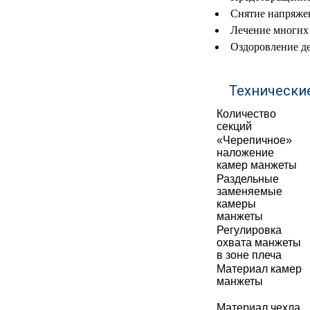
Снятие напряжен
МЕДИЦИНСКИЕ
▼
Лечение многих 
ИНСТРУМЕНТЫ
Оздоровление д
ЛАБОРАТОРНАЯ
▼
МЕБЕЛЬ
Технически
МАССАЖНОЕ
▼
Количество
ОБОРУДОВАНИЕ
секций
«Черепичное»
ДОМАШНЯЯ
наложение
▼
ЭКОЛОГИЯ
камер манжеты
Раздельные
УХОД ЗА БОЛЬНЫМИ
▼
заменяемые
камеры
манжеты
СЕНСОРНОЕ
▼
Регулировка
ОБОРУДОВАНИЕ
охвата манжеты
в зоне плеча
НАГЛЯДНЫЕ ПОСОБИЯ
▼
Материал камер
манжеты
ОБОРУДОВАНИЕ ДЛЯ
Материал чехла