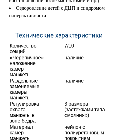
восстановление после мастэктомии и пр.)
Оздоровление детей с ДЦП и синдромом
гиперактивности
Технические характеристики
Количество
7/10
секций
«Черепичное»
наличие
наложение
камер
манжеты
Раздельные
наличие
заменяемые
камеры
манжеты
Регулировка
3 размера
охвата
(застежками типа
манжеты в
«молния»)
зоне бедра
Материал
нейлон с
камер
полиуретановым
манжеты
покрытием