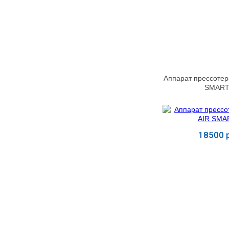
УЧЕБНЫХ
▼
УЧРЕЖДЕНИЙ
ОРТОПЕДИЧЕСКИЙ
▼
МАГАЗИН Г.МОСКВА
Аппарат прессотер
SMART
18500 р
Купит