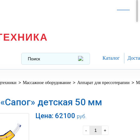
Интернет-магазин в
Москве
texnika@mail.ru
8 (499) 391-37-29
ТЕХНИКА
Каталог
Доста
>
>
>
дтехники
Массажное оборудование
Аппарат для прессотерапии
М
«Сапог» детская 50 мм
Цена:
62100
руб.
В корзину
-
+