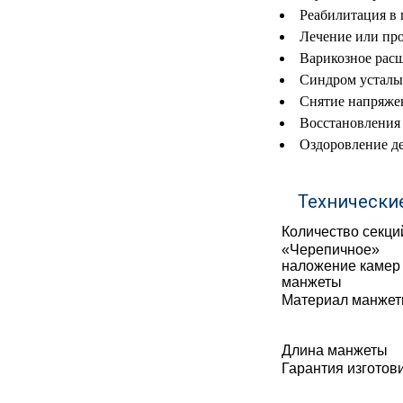
Реабилитация в
МЕДИЦИНСКИЕ
▼
Лечение или про
ИНСТРУМЕНТЫ
Варикозное рас
Синдром усталы
ЛАБОРАТОРНАЯ
▼
МЕБЕЛЬ
Снятие напряжен
Восстановления
МАССАЖНОЕ
▼
Оздоровление д
ОБОРУДОВАНИЕ
ДОМАШНЯЯ
Технически
▼
ЭКОЛОГИЯ
Количество секци
УХОД ЗА БОЛЬНЫМИ
▼
«Черепичное»
наложение камер
манжеты
СЕНСОРНОЕ
▼
Материал манже
ОБОРУДОВАНИЕ
НАГЛЯДНЫЕ ПОСОБИЯ
▼
Длина манжеты
Гарантия изготов
ОБОРУДОВАНИЕ ДЛЯ