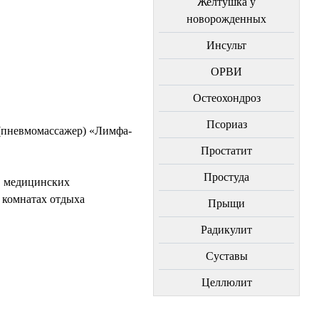
Желтушка у
новорожденных
Инсульт
ОРВИ
Остеохондроз
Пcориаз
(пневмомассажер) «Лимфа-
Простатит
Простуда
в медицинских
 комнатах отдыха
Прыщи
Радикулит
Суставы
Целлюлит