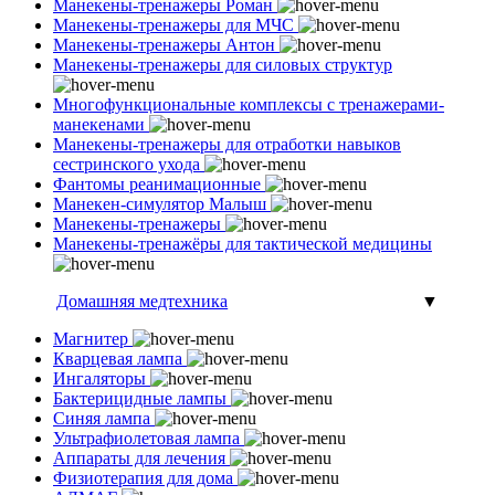
Манекены-тренажеры Роман
Манекены-тренажеры для МЧС
Манекены-тренажеры Антон
Манекены-тренажеры для силовых структур
Многофункциональные комплексы с тренажерами-
манекенами
Манекены-тренажеры для отработки навыков
сестринского ухода
Фантомы реанимационные
Манекен-симулятор Малыш
Манекены-тренажеры
Манекены-тренажёры для тактической медицины
Домашняя медтехника
▼
Магнитер
Кварцевая лампа
Ингаляторы
Бактерицидные лампы
Синяя лампа
Ультрафиолетовая лампа
Аппараты для лечения
Физиотерапия для дома