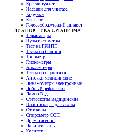
Кресло туалет
Насадки для унитаза
Ходунки
Костыли
Голосообразующий аппарат
ДИАГНОСТИКА ОРГАНИЗМА
Термометры
Пульсоксиметры
Тест на ГРИПП
Тесты на болезни
Тонометры
Глюкометры
Алкотестеры
Тесты на наркотики
Аптечки медицинские
Динамометры электронные
Лобный рефлектор
Лампа Вуда
Стетоскопы медицинские
Плантографы для стопы
Отоскопы
Спирометр ССП
Дерматоскопы
Ларингоскопы
Калипер