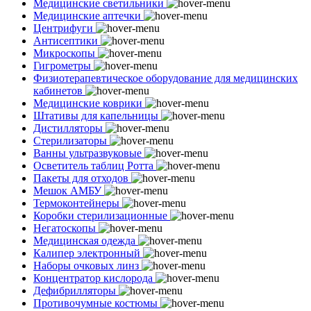
Медицинские светильники
Медицинские аптечки
Центрифуги
Антисептики
Микроскопы
Гигрометры
Физиотерапевтическое оборудование для медицинских
кабинетов
Медицинские коврики
Штативы для капельницы
Дистилляторы
Стерилизаторы
Ванны ультразвуковые
Осветитель таблиц Ротта
Пакеты для отходов
Мешок АМБУ
Термоконтейнеры
Коробки стерилизационные
Негатоскопы
Медицинская одежда
Калипер электронный
Наборы очковых линз
Концентратор кислорода
Дефибрилляторы
Противочумные костюмы