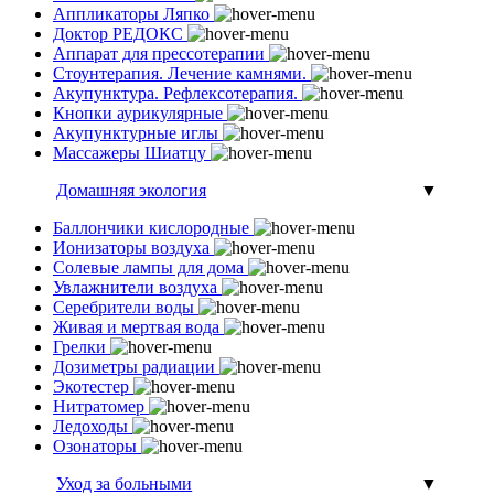
Аппликаторы Ляпко
Доктор РЕДОКС
Аппарат для прессотерапии
Стоунтерапия. Лечение камнями.
Акупунктура. Рефлексотерапия.
Кнопки аурикулярные
Акупунктурные иглы
Массажеры Шиатцу
Домашняя экология
▼
Баллончики кислородные
Ионизаторы воздуха
Солевые лампы для дома
Увлажнители воздуха
Серебрители воды
Живая и мертвая вода
Грелки
Дозиметры радиации
Экотестер
Нитратомер
Ледоходы
Озонаторы
Уход за больными
▼