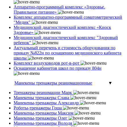
Аппаратно-программный комплекс «Здоровье.
Правильное питание»
Комплекс аппаратно-программный соматометрический
"Медик"
Медицинский диагностический комплекс «Киоск
Здоровье»
Медицинский диагностический комплекс "Здоровый
ребенок"
Актуальный перечень и стоимость оборудования по
приказу №822н по оснащению медицинского кабинета
школы
Комплект воздуховодов рот-в-рот
Оснащение кабинетов школ по приказу 804н
Манекены тренажеры реанимационные
▼
Тренажеры реанимации Марк
Манекены тренажеры Слава
Манекены-тренажеры Александр
Роботы-тренажеры Гоша
Манекены-тренажеры Максим
Манекены-тренажеры Олег
Манекены-тренажеры Володя