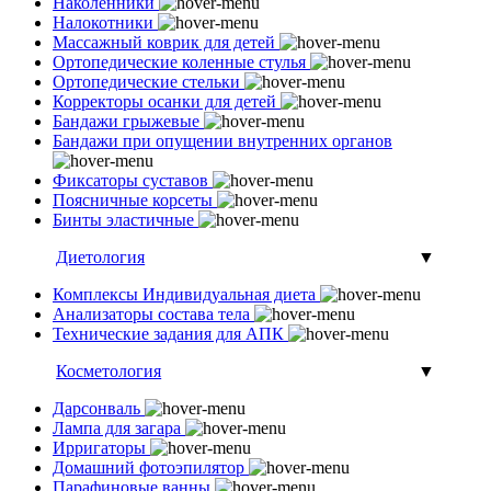
Наколенники
Налокотники
Массажный коврик для детей
Ортопедические коленные стулья
Ортопедические стельки
Корректоры осанки для детей
Бандажи грыжевые
Бандажи при опущении внутренних органов
Фиксаторы суставов
Поясничные корсеты
Бинты эластичные
Диетология
▼
Комплексы Индивидуальная диета
Анализаторы состава тела
Технические задания для АПК
Косметология
▼
Дарсонваль
Лампа для загара
Ирригаторы
Домашний фотоэпилятор
Парафиновые ванны