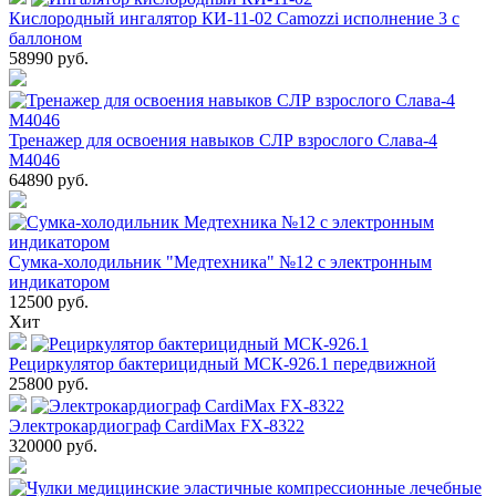
Кислородный ингалятор КИ-11-02 Camozzi исполнение 3 с
баллоном
58990
руб.
Тренажер для освоения навыков СЛР взрослого Слава-4
М4046
64890
руб.
Сумка-холодильник "Медтехника" №12 с электронным
индикатором
12500
руб.
Хит
Рециркулятор бактерицидный МСК-926.1 передвижной
25800
руб.
Электрокардиограф CardiMax FX-8322
320000
руб.