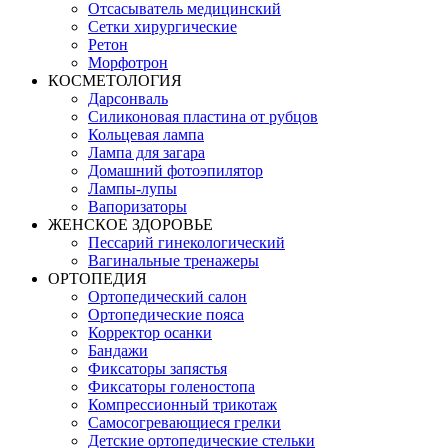
Отсасыватель медицинский
Сетки хирургические
Ретон
Морфотрон
КОСМЕТОЛОГИЯ
Дарсонваль
Силиконовая пластина от рубцов
Кольцевая лампа
Лампа для загара
Домашний фотоэпилятор
Лампы-лупы
Вапоризаторы
ЖЕНСКОЕ ЗДОРОВЬЕ
Пессарий гинекологический
Вагинальные тренажеры
ОРТОПЕДИЯ
Ортопедический салон
Ортопедические пояса
Корректор осанки
Бандажи
Фиксаторы запястья
Фиксаторы голеностопа
Компрессионный трикотаж
Самосогревающиеся грелки
Детские ортопедические стельки