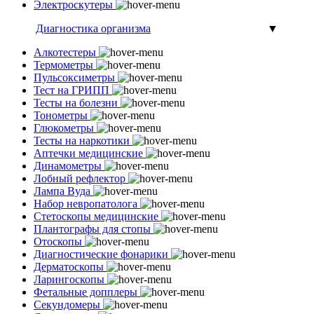
Электроскутеры
Диагностика организма
▼
Алкотестеры
Термометры
Пульсоксиметры
Тест на ГРИПП
Тесты на болезни
Тонометры
Глюкометры
Тесты на наркотики
Аптечки медицинские
Динамометры
Лобный рефлектор
Лампа Вуда
Набор невропатолога
Стетоскопы медицинские
Плантографы для стопы
Отоскопы
Диагностические фонарики
Дерматоскопы
Ларингоскопы
Фетальные допплеры
Секундомеры