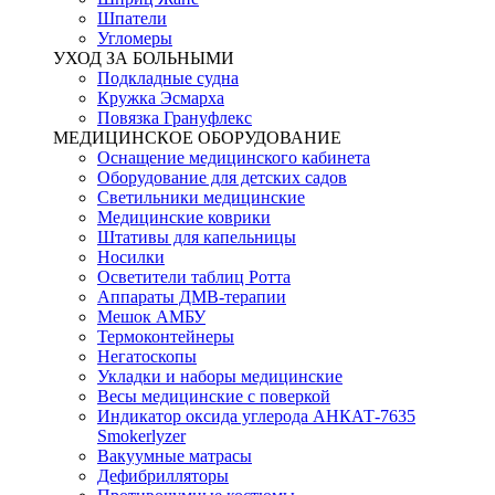
Шпатели
Угломеры
УХОД ЗА БОЛЬНЫМИ
Подкладные судна
Кружка Эсмарха
Повязка Грануфлекс
МЕДИЦИНСКОЕ ОБОРУДОВАНИЕ
Оснащение медицинского кабинета
Оборудование для детских садов
Светильники медицинские
Медицинские коврики
Штативы для капельницы
Носилки
Осветители таблиц Ротта
Аппараты ДМВ-терапии
Мешок АМБУ
Термоконтейнеры
Негатоскопы
Укладки и наборы медицинские
Весы медицинские с поверкой
Индикатор оксида углерода АНКАТ-7635
Smokerlyzer
Вакуумные матрасы
Дефибрилляторы