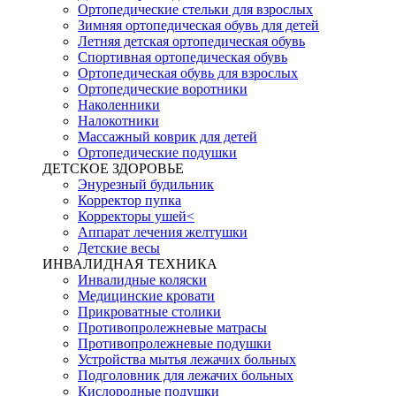
Ортопедические стельки для взрослых
Зимняя ортопедическая обувь для детей
Летняя детская ортопедическая обувь
Спортивная ортопедическая обувь
Ортопедическая обувь для взрослых
Ортопедические воротники
Наколенники
Налокотники
Массажный коврик для детей
Ортопедические подушки
ДЕТСКОЕ ЗДОРОВЬЕ
Энурезный будильник
Корректор пупка
Корректоры ушей<
Аппарат лечения желтушки
Детские весы
ИНВАЛИДНАЯ ТЕХНИКА
Инвалидные коляски
Медицинские кровати
Прикроватные столики
Противопролежневые матрасы
Противопролежневые подушки
Устройства мытья лежачих больных
Подголовник для лежачих больных
Кислородные подушки