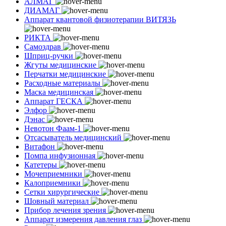
АЛМАГ
ДИАМАГ
Аппарат квантовой физиотерапии ВИТЯЗЬ
РИКТА
Самоздрав
Шприц-ручки
Жгуты медицинские
Перчатки медицинские
Расходные материалы
Маска медицинская
Аппарат ГЕСКА
Элфор
Дэнас
Невотон Фаам-1
Отсасыватель медицинский
Витафон
Помпа инфузионная
Катетеры
Мочеприемники
Калоприемники
Сетки хирургические
Шовный материал
Прибор лечения зрения
Аппарат измерения давления глаз