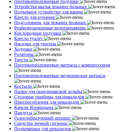
Противопролежневые подушки
Устройства мытья лежачих больных
Подъемное устройство для ванны
Кресло для купания
Подголовник для лежачих больных
Реабилитационные велотренажеры
Кислородные подушки
Кресло туалет
Насадки для унитаза
Ходунки
Роляторы
Трости
Противопролежневые матрасы с компрессором
Противопролежневые медицинские матрасы
Костыли
Палки для скандинавской ходьбы
Столовые приборы для инвалидов
Приспособления для инвалидов
Качели Яловицына
Пандусы
Голосообразующий аппарат
Средства личной гигиены
Подъемники для инвалидов