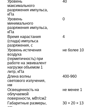
Уровень
40
максимального
разряжения импульса,
кПа
Уровень
0
минимального
разряжения импульса,
кПа
Время нарастания
4
(спада) импульса
разряжения, с
Уровень истечения
не более 10
воздуха
(герметичность) при
работе на эквивалент
нагрузки объемом 1
литр, кПа
Длина волны
400-960
светового излучения,
нм
Освещенность на
не менее 1
облучаемой
поверхности, мВт/см2
Габаритные размеры,
30 × 20 × 13