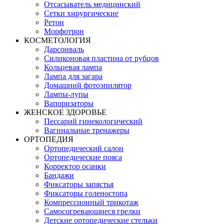
Отсасыватель медицинский
Сетки хирургические
Ретон
Морфотрон
КОСМЕТОЛОГИЯ
Дарсонваль
Силиконовая пластина от рубцов
Кольцевая лампа
Лампа для загара
Домашний фотоэпилятор
Лампы-лупы
Вапоризаторы
ЖЕНСКОЕ ЗДОРОВЬЕ
Пессарий гинекологический
Вагинальные тренажеры
ОРТОПЕДИЯ
Ортопедический салон
Ортопедические пояса
Корректор осанки
Бандажи
Фиксаторы запястья
Фиксаторы голеностопа
Компрессионный трикотаж
Самосогревающиеся грелки
Детские ортопедические стельки