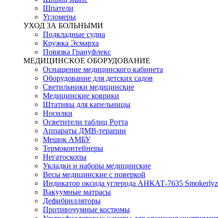
Шпатели
Угломеры
УХОД ЗА БОЛЬНЫМИ
Подкладные судна
Кружка Эсмарха
Повязка Грануфлекс
МЕДИЦИНСКОЕ ОБОРУДОВАНИЕ
Оснащение медицинского кабинета
Оборудование для детских садов
Светильники медицинские
Медицинские коврики
Штативы для капельницы
Носилки
Осветители таблиц Ротта
Аппараты ДМВ-терапии
Мешок АМБУ
Термоконтейнеры
Негатоскопы
Укладки и наборы медицинские
Весы медицинские с поверкой
Индикатор оксида углерода АНКАТ-7635 Smokerlyz
Вакуумные матрасы
Дефибрилляторы
Противочумные костюмы