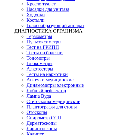
Кресло туалет
Насадки для унитаза
Ходунки
Костыли
Голосообразующий аппарат
ДИАГНОСТИКА ОРГАНИЗМА
Термометры
Пульсоксиметры
Тест на ГРИПП
Тесты на болезни
Тонометры
Глюкометры
Алкотестеры
Тесты на наркотики
Аптечки медицинские
Динамометры электронные
Лобный рефлектор
Лампа Вуда
Стетоскопы медицинские
Плантографы для стопы
Отоскопы
Спирометр ССП
Дерматоскопы
Ларингоскопы
Калипер