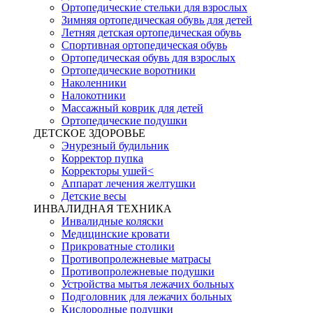
Ортопедические стельки для взрослых
Зимняя ортопедическая обувь для детей
Летняя детская ортопедическая обувь
Спортивная ортопедическая обувь
Ортопедическая обувь для взрослых
Ортопедические воротники
Наколенники
Налокотники
Массажный коврик для детей
Ортопедические подушки
ДЕТСКОЕ ЗДОРОВЬЕ
Энурезный будильник
Корректор пупка
Корректоры ушей<
Аппарат лечения желтушки
Детские весы
ИНВАЛИДНАЯ ТЕХНИКА
Инвалидные коляски
Медицинские кровати
Прикроватные столики
Противопролежневые матрасы
Противопролежневые подушки
Устройства мытья лежачих больных
Подголовник для лежачих больных
Кислородные подушки