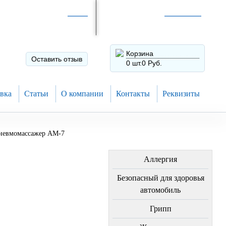
Интернет-магазин по
России
Интернет-магазин в
Н.Новгороде
8 (910) 794-80-28
+7 (831) 410-75-00
Корзина
Оставить отзыв
0 шт.
0 Руб.
вка
Статьи
О компании
Контакты
Реквизиты
невмомассажер АМ-7
ЛЕЧЕНИЕ БОЛЕЗНЕЙ
Аллергия
Безопасный для здоровья
автомобиль
Грипп