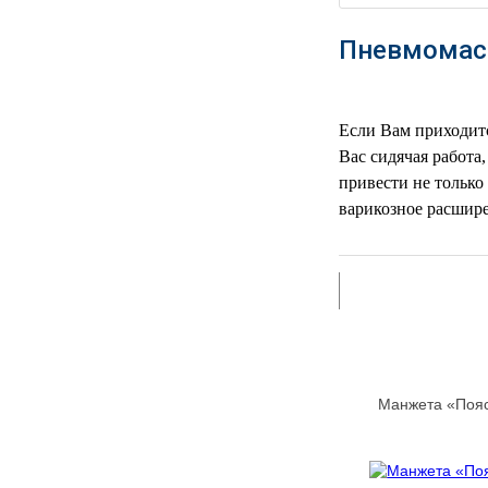
РЕАНИМАЦИОННЫЕ
Пневмомасс
ДОМАШНЯЯ
▼
МЕДТЕХНИКА
ОРТОПЕДИЯ
▼
Если Вам приходитс
Вас сидячая работа
ДИЕТОЛОГИЯ
▼
привести не только
варикозное расшир
КОСМЕТОЛОГИЯ
▼
ЖЕНСКОЕ ЗДОРОВЬЕ
▼
ДЕТСКОЕ ЗДОРОВЬЕ
▼
ИНВАЛИДНАЯ
▼
ТЕХНИКА
Манжета «Пояс
ДИАГНОСТИКА
▼
ОРГАНИЗМА