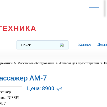
Интернет-магазин в
Москве
texnika@mail.ru
8 (499) 391-37-29
ТЕХНИКА
Каталог
Доста
>
>
>
дтехники
Массажное оборудование
Аппарат для прессотерапии
П
ассажер АМ-7
Цена:
8900
руб.
В корзину