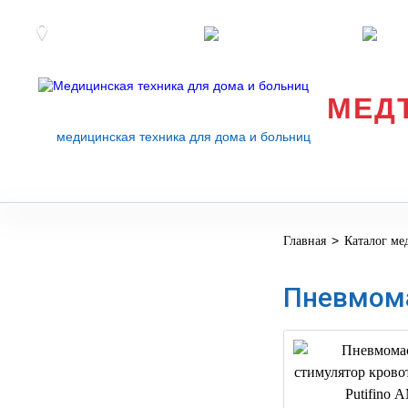
Розничные магазины
Перезвоните мне
med
МЕД
медицинская техника для дома и больниц
>
Главная
Каталог ме
МЕДИЦИНСКОЕ
▼
ОБОРУДОВАНИЕ
Пневмом
ОСНАЩЕНИЕ
МЕДИЦИНСКОГО
▼
КАБИНЕТА
МАНЕКЕНЫ
ТРЕНАЖЕРЫ
▼