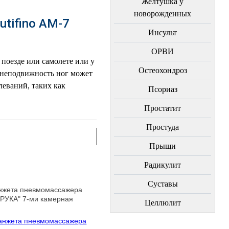
Желтушка у
новорожденных
tifino АМ-7
Инсульт
ОРВИ
поезде или самолете или у
Остеохондроз
я неподвижность ног может
леваний, таких как
Пcориаз
Простатит
Простуда
Прыщи
Радикулит
Суставы
нжета пневмомассажера
"РУКА" 7-ми камерная
Целлюлит