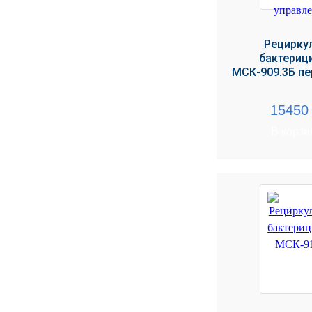
Рецирку
бактериц
МСК-909.3Б п
1545
В корзи