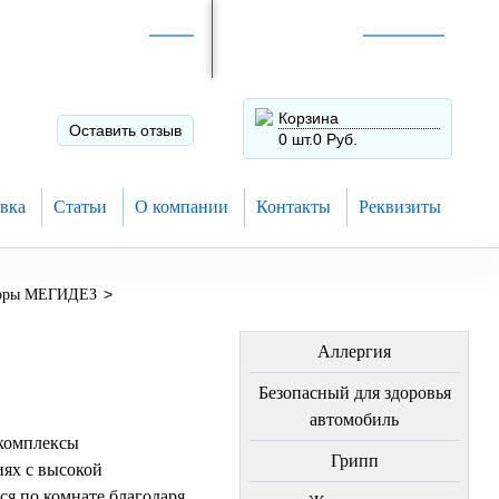
Интернет-магазин по
России
Интернет-магазин в
Н.Новгороде
8 (910) 794-80-28
+7 (831) 410-75-00
Корзина
Оставить отзыв
0 шт.
0 Руб.
вка
Статьи
О компании
Контакты
Реквизиты
>
торы МЕГИДЕЗ
ЛЕЧЕНИЕ БОЛЕЗНЕЙ
Аллергия
Безопасный для здоровья
автомобиль
комплексы
Грипп
иях с высокой
я по комнате благодаря