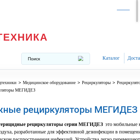
Интернет-магазин в
Москве
texnika@mail.ru
8 (499) 391-37-29
ТЕХНИКА
Каталог
Доста
>
>
>
дтехники
Медицинское оборудование
Рециркуляторы
Рециркуля
уляторы МЕГИДЕЗ
жные рециркуляторы МЕГИДЕЗ
ерицидные рециркуляторы серии
МЕГИДЕЗ
это мобильные 
здуха, разработанные для эффективной дезинфекции в помещен
ском распространения инфекций. Устройства легко перемещаютс