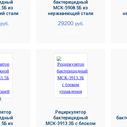
идный
бактерицидный
.5Б из
МСК-5908.5Б из
й стали
нержавеющей стали
н
0
29200
руб.
руб.
ну
В корзину
лятор
Рециркулятор
идный
бактерицидный
бакт
.5Б из
МСК-3913.3Б с блоком