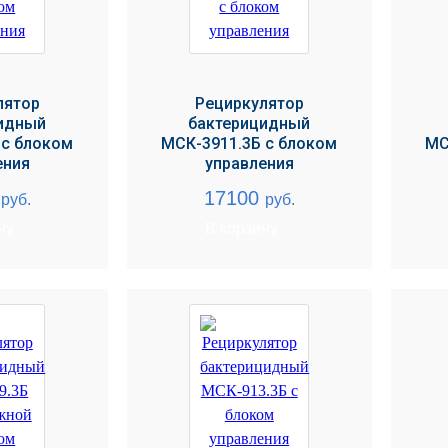
лятор
Рециркулятор
идный
бактерицидный
 с блоком
МСК-3911.3Б с блоком
МС
ения
управления
0
17100
руб.
руб.
ну
В корзину