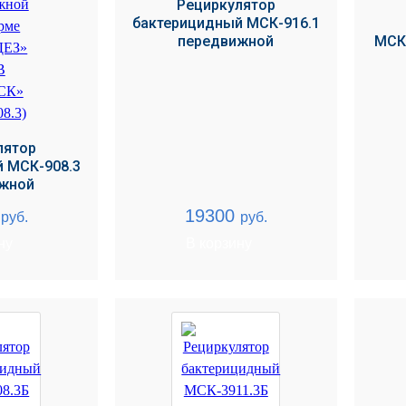
Рециркулятор
бактерицидный МСК-916.1
передвижной
МСК
лятор
 МСК-908.3
жной
0
19300
руб.
руб.
ну
В корзину