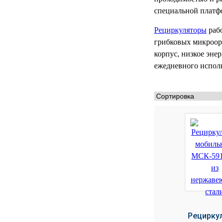
РЕАНИМАЦИОННЫЕ
специальной платфо
ДОМАШНЯЯ
▼
Рециркуляторы
раб
МЕДТЕХНИКА
грибковых микроор
корпус, низкое эне
ОРТОПЕДИЯ
▼
ежедневного испол
ДИЕТОЛОГИЯ
▼
КОСМЕТОЛОГИЯ
▼
ЖЕНСКОЕ ЗДОРОВЬЕ
▼
ДЕТСКОЕ ЗДОРОВЬЕ
▼
ИНВАЛИДНАЯ
▼
ТЕХНИКА
ДИАГНОСТИКА
▼
ОРГАНИЗМА
Рецирку