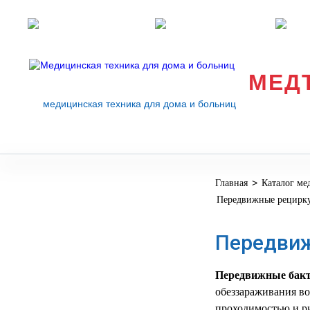
Розничные магазины
Перезвоните мне
med
МЕД
медицинская техника для дома и больниц
>
Главная
Каталог ме
МЕДИЦИНСКОЕ
▼
Передвижные рецирк
ОБОРУДОВАНИЕ
ОСНАЩЕНИЕ
Передви
МЕДИЦИНСКОГО
▼
КАБИНЕТА
Передвижные бакт
МАНЕКЕНЫ
обеззараживания во
ТРЕНАЖЕРЫ
▼
проходимостью и ри