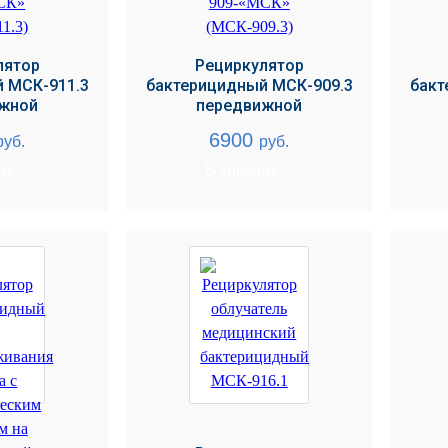
лятор
Рециркулятор
 МСК-911.3
бактерицидный МСК-909.3
бакт
жной
передвижной
6900
руб.
руб.
ну
В корзину