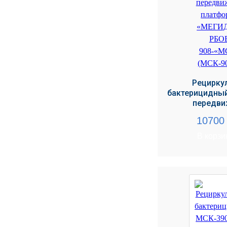
Рецирку
бактерицидный
передви
1070
В корзи