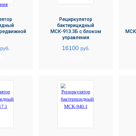
лятор
Рециркулятор
идный
бактерицидный
ередвижной
МСК-913.3Б с блоком
МСК
управления
0
16100
руб.
руб.
ну
В корзину