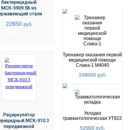
бактерицидный
НОВИНКИ
МСК-5909.5Б из
ержавеющей стали
22650
руб.
В корзину
Тренажер оказания первой
медицинской помощи
Слава-1 М4040
108000
руб.
Укладка
Рециркулятор
травматологическая УТ822
ерицидный МСК-910.3
передвижной
52900
руб.