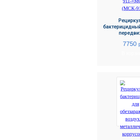
Рецирку
бактерицидный
передви
7750
В корзи