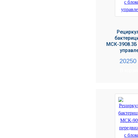
Рецирку
бактериц
МСК-3908.3Б
управл
2025
В корзи