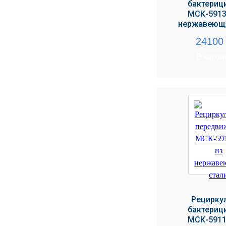
бактериц
МЕДИЦИНСКИЕ
МСК-5913
▼
ИНСТРУМЕНТЫ
нержавеюще
2410
ЛАБОРАТОРНАЯ
▼
МЕБЕЛЬ
В корзи
МАССАЖНОЕ
▼
ОБОРУДОВАНИЕ
ДОМАШНЯЯ
▼
ЭКОЛОГИЯ
УХОД ЗА БОЛЬНЫМИ
▼
СЕНСОРНОЕ
▼
ОБОРУДОВАНИЕ
НАГЛЯДНЫЕ ПОСОБИЯ
▼
Рецирку
бактериц
ОБОРУДОВАНИЕ ДЛЯ
МСК-5911