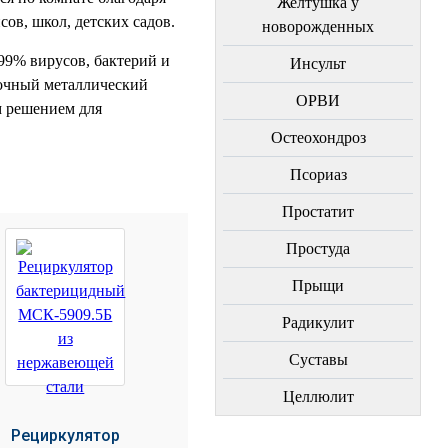
Желтушка у
ов, школ, детских садов.
новорожденных
 99% вирусов, бактерий и
Инсульт
очный металлический
ОРВИ
м решением для
Остеохондроз
Пcориаз
Простатит
Простуда
Прыщи
Радикулит
Суставы
Целлюлит
Рециркулятор