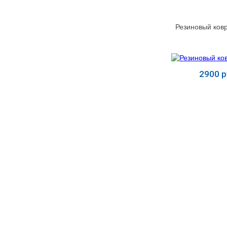
МЕДИЦИНСКИЕ
▼
ИНСТРУМЕНТЫ
Резиновый ковр
ЛАБОРАТОРНАЯ
▼
МЕБЕЛЬ
2900 р
МАССАЖНОЕ
▼
ОБОРУДОВАНИЕ
Купит
ДОМАШНЯЯ
▼
ЭКОЛОГИЯ
УХОД ЗА БОЛЬНЫМИ
▼
СЕНСОРНОЕ
▼
ОБОРУДОВАНИЕ
НАГЛЯДНЫЕ ПОСОБИЯ
▼
ОБОРУДОВАНИЕ ДЛЯ