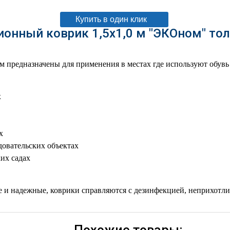
Купить в один клик
онный коврик 1,5х1,0 м "ЭКОном" тол
предназначены для применения в местах где используют обувь
х
х
довательских объектах
ких садах
е и надежные, коврики справляются с дезинфекцией, неприхотл