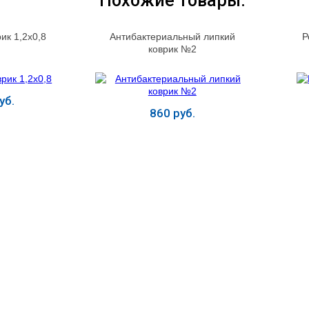
Похожие товары:
ик 1,2х0,8
Антибактериальный липкий
Р
коврик №2
уб.
860 руб.
ь
Купить