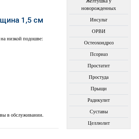
Желтушка у
новорожденных
щина 1,5 см
Инсульт
ОРВИ
 на низкой подошве:
Остеохондроз
Пcориаз
Простатит
Простуда
Прыщи
Радикулит
Суставы
ивы в обслуживании.
Целлюлит