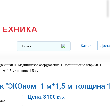
Интернет-магазин в
Москве
texnika@mail.ru
8 (499) 391-37-29
ТЕХНИКА
Каталог
Доста
>
>
>
дтехники
Медицинское оборудование
Медицинские коврики
1 м*1,5 м толщина 1,5 см
к "ЭКОном" 1 м*1,5 м толщина 1
Цена:
3100
руб.
В корзину