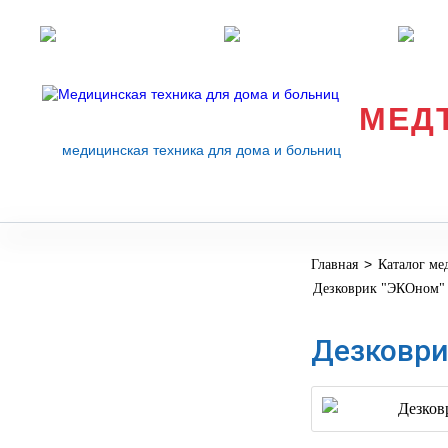
Розничные магазины
Перезвоните мне
med
МЕД
медицинская техника для дома и больниц
>
Главная
Каталог ме
МЕДИЦИНСКОЕ
▼
Дезковрик "ЭКОном" 
ОБОРУДОВАНИЕ
ОСНАЩЕНИЕ
Дезковри
МЕДИЦИНСКОГО
▼
КАБИНЕТА
МАНЕКЕНЫ
ТРЕНАЖЕРЫ
▼