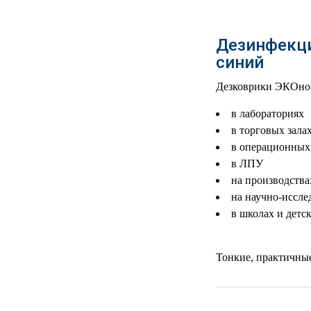
РЕАНИМАЦИОННЫЕ
ДОМАШНЯЯ
▼
Дезинфекци
МЕДТЕХНИКА
синий
ОРТОПЕДИЯ
▼
Дезковрики ЭКОном 
ДИЕТОЛОГИЯ
▼
в лабораториях
в торговых зала
КОСМЕТОЛОГИЯ
▼
в операционных
в ЛПУ
ЖЕНСКОЕ ЗДОРОВЬЕ
▼
на производства
на научно-иссле
ДЕТСКОЕ ЗДОРОВЬЕ
▼
в школах и детс
ИНВАЛИДНАЯ
▼
ТЕХНИКА
Тонкие, практичны
ДИАГНОСТИКА
▼
ОРГАНИЗМА