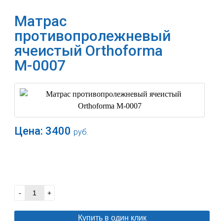
Матраc
противопролежневый
ячеистый Orthoforma
М-0007
Цена:
3400
руб.
В корзину
-
+
Купить в один клик