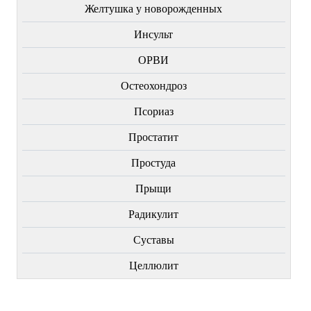
Желтушка у новорожденных
Инсульт
ОРВИ
Остеохондроз
Пcориаз
Простатит
Простуда
Прыщи
Радикулит
Суставы
Целлюлит
НОВИНКИ