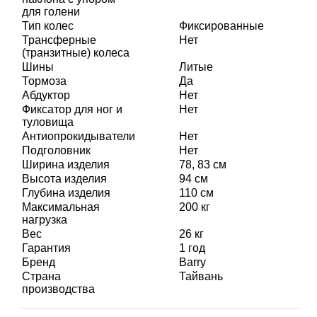
для голени
Тип колес
Фиксированные
Трансферные
Нет
(транзитные) колеса
Шины
Литые
Тормоза
Да
Абдуктор
Нет
Фиксатор для ног и
Нет
туловища
Антиопрокидыватели
Нет
Подголовник
Нет
Ширина изделия
78, 83 см
Высота изделия
94 см
Глубина изделия
110 см
Максимальная
200 кг
нагрузка
Вес
26 кг
Гарантия
1 год
Бренд
Barry
Страна
Тайвань
производства