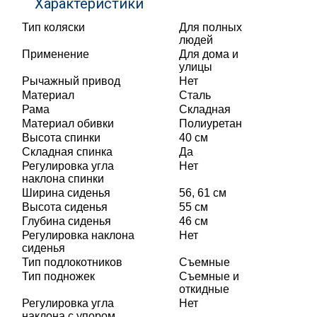
Характеристики
Тип коляски
Для полных
людей
Применение
Для дома и
улицы
Рычажный привод
Нет
Материал
Сталь
Рама
Складная
Материал обивки
Полиуретан
Высота спинки
40 см
Складная спинка
Да
Регулировка угла
Нет
наклона спинки
Ширина сиденья
56, 61 см
Высота сиденья
55 см
Глубина сиденья
46 см
Регулировка наклона
Нет
сиденья
Тип подлокотников
Съемные
Тип подножек
Съемные и
откидные
Регулировка угла
Нет
наклона с упором