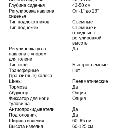
Глубина сиденья
43-50 см
Регулировка наклона
От -1° до 23°
сиденья
Тип подлокотников
Съемные
Тип подножек
Съемные и
откидные с
регулировкой
высоты
Регулировка угла
Да
наклона с упором
для голени
Тип колес
Быстросъемные
Трансферные
Нет
(транзитные) колеса
Шины
Пневматические
Тормоза
Да
Абдуктор
Опция
Фиксатор для ног и
Опция
туловища
Антиопрокидыватели
Да
Подголовник
Да
Ширина изделия
60, 65 см
Высота изделия
60-125 см