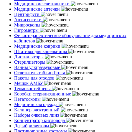
Медицинские светильники
Медицинские аптечки
Центрифуги
Антисептики
Микроскопы
Гигрометры
Физиотерапевтическое оборудование для медицинских
кабинетов
Медицинские коврики
Штативы для капельницы
Дистилляторы
Стерилизаторы
Ванны ультразвуковые
Осветитель таблиц Ротта
Пакеты для отходов
Мешок АМБУ
Термоконтейнеры
Коробки стерилизационные
Негатоскопы
Медицинская одежда
Калипер электронный
Наборы очковых линз
Концентратор кислорода
Дефибрилляторы
Противочумные костюмы