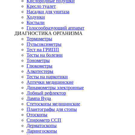
Кислородные подушки
Кресло туалет
Насадки для унитаза
Ходунки
Костыли
Голосообразующий аппарат
ДИАГНОСТИКА ОРГАНИЗМА
Термометры
Пульсоксиметры
Тест на ГРИПП
Тесты на болезни
Тонометры
Глюкометры
Алкотестеры
Тесты на наркотики
Аптечки медицинские
Динамометры электронные
Лобный рефлектор
Лампа Вуда
Стетоскопы медицинские
Плантографы для стопы
Отоскопы
Спирометр ССП
Дерматоскопы
Ларингоскопы