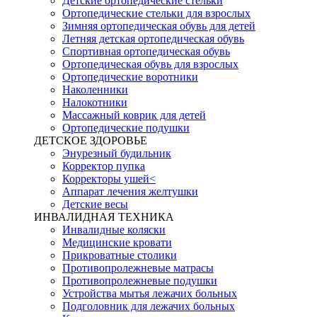
Детские ортопедические стельки
Ортопедические стельки для взрослых
Зимняя ортопедическая обувь для детей
Летняя детская ортопедическая обувь
Спортивная ортопедическая обувь
Ортопедическая обувь для взрослых
Ортопедические воротники
Наколенники
Налокотники
Массажный коврик для детей
Ортопедические подушки
ДЕТСКОЕ ЗДОРОВЬЕ
Энурезный будильник
Корректор пупка
Корректоры ушей<
Аппарат лечения желтушки
Детские весы
ИНВАЛИДНАЯ ТЕХНИКА
Инвалидные коляски
Медицинские кровати
Прикроватные столики
Противопролежневые матрасы
Противопролежневые подушки
Устройства мытья лежачих больных
Подголовник для лежачих больных