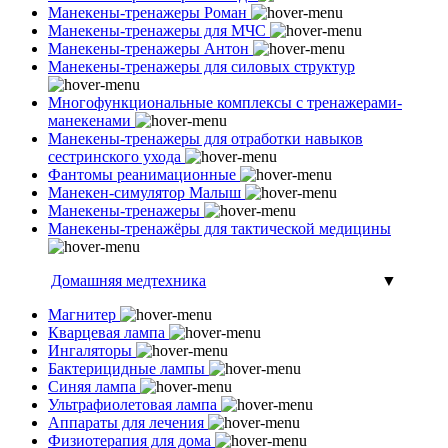
Манекены-тренажеры Роман
Манекены-тренажеры для МЧС
Манекены-тренажеры Антон
Манекены-тренажеры для силовых структур
Многофункциональные комплексы с тренажерами-
манекенами
Манекены-тренажеры для отработки навыков
сестринского ухода
Фантомы реанимационные
Манекен-симулятор Малыш
Манекены-тренажеры
Манекены-тренажёры для тактической медицины
Домашняя медтехника
▼
Магнитер
Кварцевая лампа
Ингаляторы
Бактерицидные лампы
Синяя лампа
Ультрафиолетовая лампа
Аппараты для лечения
Физиотерапия для дома