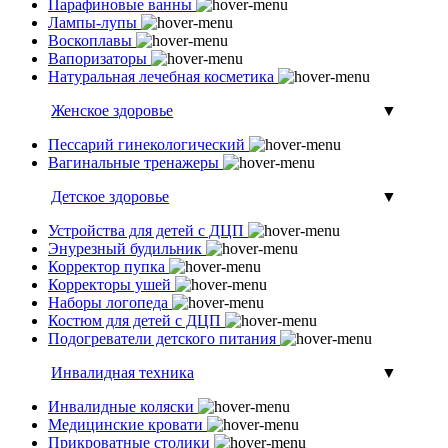
Парафиновые ванны
Лампы-лупы
Воскоплавы
Вапоризаторы
Натуральная лечебная косметика
Женское здоровье
▼
Пессарий гинекологический
Вагинальные тренажеры
Детское здоровье
▼
Устройства для детей с ДЦП
Энурезный будильник
Корректор пупка
Корректоры ушей
Наборы логопеда
Костюм для детей с ДЦП
Подогреватели детского питания
Инвалидная техника
▼
Инвалидные коляски
Медицинские кровати
Прикроватные столики