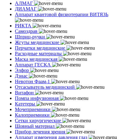
АЛМАГ
ДИАМАГ
Аппарат квантовой физиотерапии ВИТЯЗЬ
РИКТА
Самоздрав
Шприц-ручки
Жгуты медицинские
Перчатки медицинские
Расходные материалы
Маска медицинская
Аппарат ГЕСКА
Элфор
Дэнас
Невотон Фаам-1
Отсасыватель медицинский
Витафон
Помпа инфузионная
Катетеры
Мочеприемники
Калоприемники
Сетки хирургические
Шовный материал
Прибор лечения зрения
Аппарат измерения давления глаз