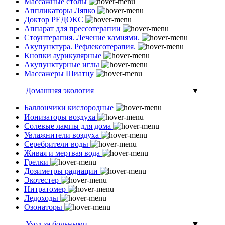
Массажные столы
Аппликаторы Ляпко
Доктор РЕДОКС
Аппарат для прессотерапии
Стоунтерапия. Лечение камнями.
Акупунктура. Рефлексотерапия.
Кнопки аурикулярные
Акупунктурные иглы
Массажеры Шиатцу
Домашняя экология
▼
Баллончики кислородные
Ионизаторы воздуха
Солевые лампы для дома
Увлажнители воздуха
Серебрители воды
Живая и мертвая вода
Грелки
Дозиметры радиации
Экотестер
Нитратомер
Ледоходы
Озонаторы
Уход за больными
▼