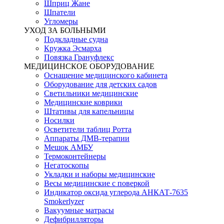
Шприц Жане
Шпатели
Угломеры
УХОД ЗА БОЛЬНЫМИ
Подкладные судна
Кружка Эсмарха
Повязка Грануфлекс
МЕДИЦИНСКОЕ ОБОРУДОВАНИЕ
Оснащение медицинского кабинета
Оборудование для детских садов
Светильники медицинские
Медицинские коврики
Штативы для капельницы
Носилки
Осветители таблиц Ротта
Аппараты ДМВ-терапии
Мешок АМБУ
Термоконтейнеры
Негатоскопы
Укладки и наборы медицинские
Весы медицинские с поверкой
Индикатор оксида углерода АНКАТ-7635
Smokerlyzer
Вакуумные матрасы
Дефибрилляторы