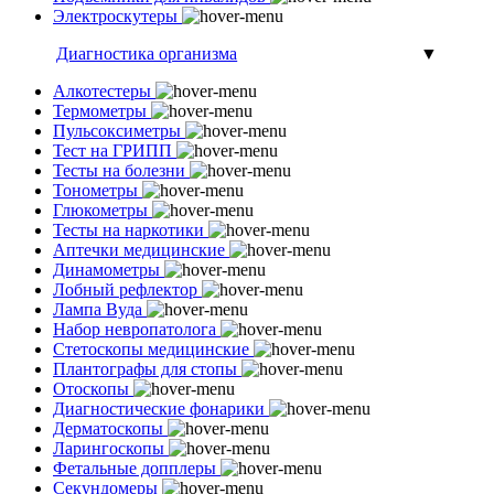
Электроскутеры
Диагностика организма
▼
Алкотестеры
Термометры
Пульсоксиметры
Тест на ГРИПП
Тесты на болезни
Тонометры
Глюкометры
Тесты на наркотики
Аптечки медицинские
Динамометры
Лобный рефлектор
Лампа Вуда
Набор невропатолога
Стетоскопы медицинские
Плантографы для стопы
Отоскопы
Диагностические фонарики
Дерматоскопы
Ларингоскопы
Фетальные допплеры
Секундомеры