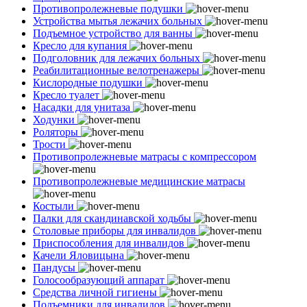
Противопролежневые подушки
Устройства мытья лежачих больных
Подъемное устройство для ванны
Кресло для купания
Подголовник для лежачих больных
Реабилитационные велотренажеры
Кислородные подушки
Кресло туалет
Насадки для унитаза
Ходунки
Роляторы
Трости
Противопролежневые матрасы с компрессором
Противопролежневые медицинские матрасы
Костыли
Палки для скандинавской ходьбы
Столовые приборы для инвалидов
Приспособления для инвалидов
Качели Яловицына
Пандусы
Голосообразующий аппарат
Средства личной гигиены
Подъемники для инвалидов