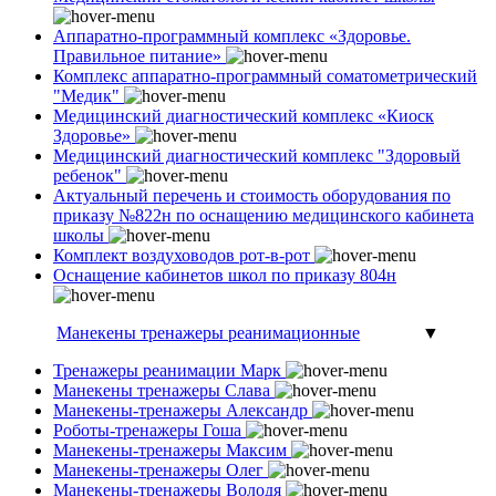
Аппаратно-программный комплекс «Здоровье.
Правильное питание»
Комплекс аппаратно-программный соматометрический
"Медик"
Медицинский диагностический комплекс «Киоск
Здоровье»
Медицинский диагностический комплекс "Здоровый
ребенок"
Актуальный перечень и стоимость оборудования по
приказу №822н по оснащению медицинского кабинета
школы
Комплект воздуховодов рот-в-рот
Оснащение кабинетов школ по приказу 804н
Манекены тренажеры реанимационные
▼
Тренажеры реанимации Марк
Манекены тренажеры Слава
Манекены-тренажеры Александр
Роботы-тренажеры Гоша
Манекены-тренажеры Максим
Манекены-тренажеры Олег
Манекены-тренажеры Володя