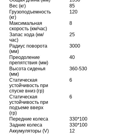
Вес (кг)
85
Грузоподъемность
120
(кг)
Максимальная
8
скорость (км/час)
Запас хода (км/
25
час)
Радиус поворота
3000
(мм)
Преодоление
40
препятствия (мм)
Высота сиденья
360-530
(мм)
Статическая
6
устойчивость при
спуске вниз (гр)
Статическая
6
устойчивость при
подъеме вверх
(гр)
Передние колеса
330*100
Задние колеса
330*100
Аккумуляторы (V)
12